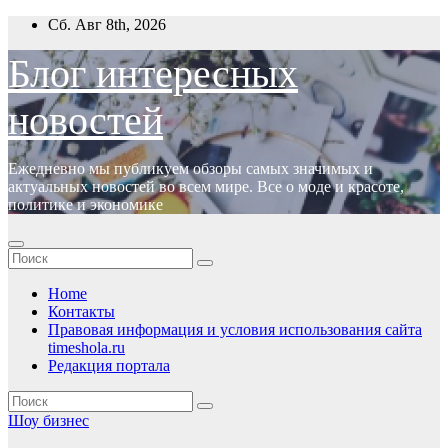
Перейти
Сб. Авг 8th, 2026
к
содержимому
Блог интересных
новостей
Ежедневно мы публикуем обзоры самых значимых и
актуальных новостей во всем мире. Все о моде и красоте,
политике и экономике
Home
Контакты
Правовая информация и условия использования сайта
timeshola.ru
Редакция портала
Шоу бизнес