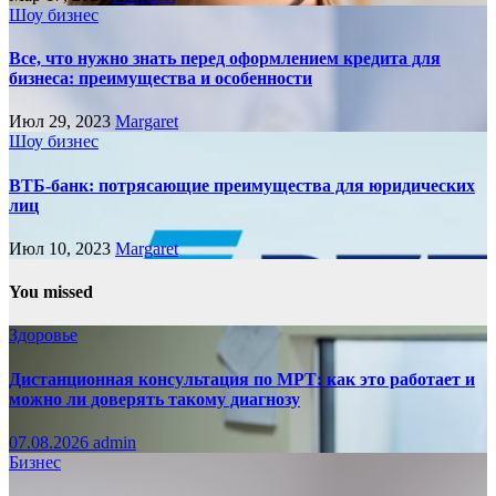
Шоу бизнес
Все, что нужно знать перед оформлением кредита для
бизнеса: преимущества и особенности
Июл 29, 2023
Margaret
Шоу бизнес
ВТБ-банк: потрясающие преимущества для юридических
лиц
Июл 10, 2023
Margaret
You missed
Здоровье
Дистанционная консультация по МРТ: как это работает и
можно ли доверять такому диагнозу
07.08.2026
admin
Бизнес