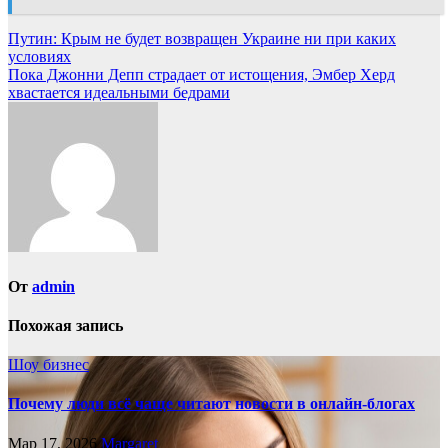
Навигация
Путин: Крым не будет возвращен Украине ни при каких
условиях
по
Пока Джонни Депп страдает от истощения, Эмбер Херд
записям
хвастается идеальными бедрами
От
admin
Похожая запись
Шоу бизнес
Почему люди всё чаще читают новости в онлайн-блогах
Мар 17, 2026
Margaret