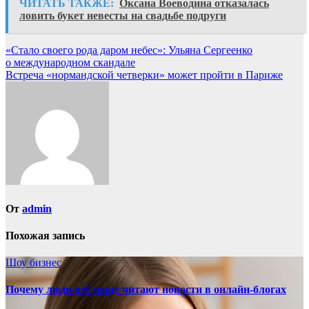
ЧИТАТЬ ТАКЖЕ:
Оксана Воеводина отказалась
ловить букет невесты на свадьбе подруги
Навигация
«Стало своего рода даром небес»: Ульяна Сергеенко
о международном скандале
по
Встреча «нормандской четверки» может пройти в Париже
записям
От
admin
Похожая запись
Шоу бизнес
Почему люди всё чаще читают новости в онлайн-блогах