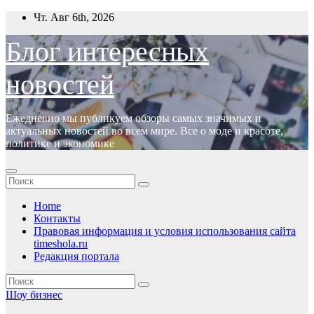
Перейти
Чт. Авг 6th, 2026
к
содержимому
Блог интересных
новостей
Ежедневно мы публикуем обзоры самых значимых и
актуальных новостей во всем мире. Все о моде и красоте,
политике и экономике
Home
Контакты
Правовая информация и условия использования сайта
timeshola.ru
Редакция портала
Шоу бизнес