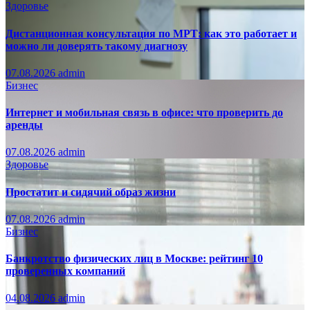
Здоровье
Дистанционная консультация по МРТ: как это работает и
можно ли доверять такому диагнозу
07.08.2026
admin
Бизнес
Интернет и мобильная связь в офисе: что проверить до
аренды
07.08.2026
admin
Здоровье
Простатит и сидячий образ жизни
07.08.2026
admin
Бизнес
Банкротство физических лиц в Москве: рейтинг 10
проверенных компаний
04.08.2026
admin