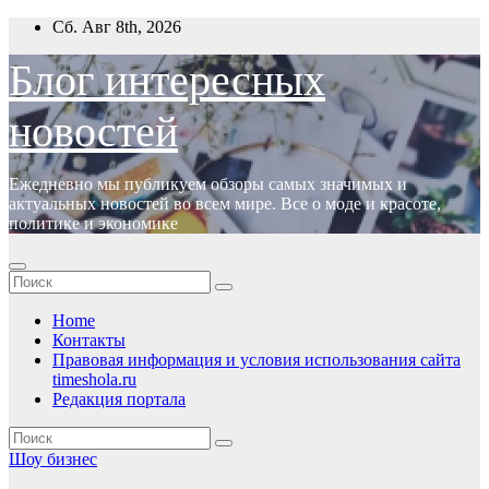
Перейти
Сб. Авг 8th, 2026
к
содержимому
Блог интересных
новостей
Ежедневно мы публикуем обзоры самых значимых и
актуальных новостей во всем мире. Все о моде и красоте,
политике и экономике
Home
Контакты
Правовая информация и условия использования сайта
timeshola.ru
Редакция портала
Шоу бизнес