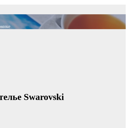
омике
телье Swarovski