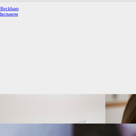
a Beckham
 фильмом