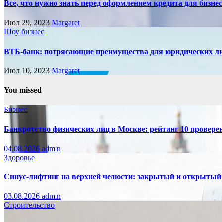
Все, что нужно знать перед оформлением кредита для бизне
Июл 29, 2023
Margaret
Шоу бизнес
ВТБ-банк: потрясающие преимущества для юридических л
Июл 10, 2023
Margaret
You missed
Бизнес
Банкротство физических лиц в Москве: рейтинг 10 провер
04.08.2026
admin
Здоровье
Синус-лифтинг на верхней челюсти: закрытый и открытый
03.08.2026
admin
Строительство