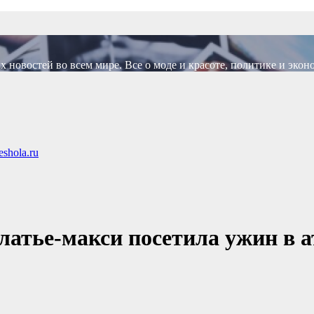
новостей во всем мире. Все о моде и красоте, политике и экон
shola.ru
атье-макси посетила ужин в а