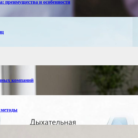
са: преимущества и особенности
иц
енных компаний
 методы