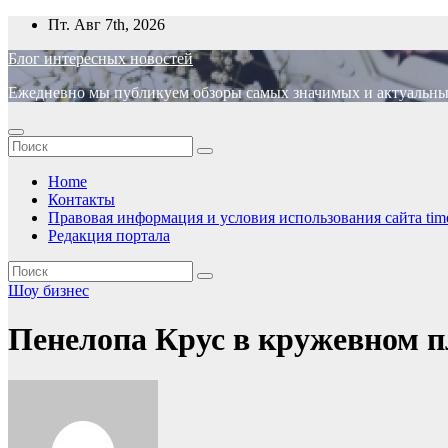
Перейти
Пт. Авг 7th, 2026
к
Блог интересных новостей
содержимому
Ежедневно мы публикуем обзоры самых значимых и актуальных 
Home
Контакты
Правовая информация и условия использования сайта time
Редакция портала
Шоу бизнес
Пенелопа Крус в кружевном пл