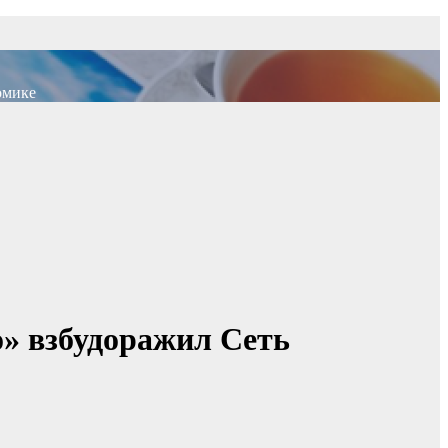
омике
» взбудоражил Сеть