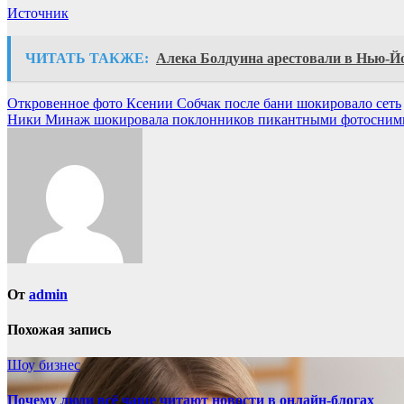
Источник
ЧИТАТЬ ТАКЖЕ:
Алека Болдуина арестовали в Нью-Й
Навигация
Откровенное фото Ксении Собчак после бани шокировало сеть
Ники Минаж шокировала поклонников пикантными фотосним
по
записям
От
admin
Похожая запись
Шоу бизнес
Почему люди всё чаще читают новости в онлайн-блогах