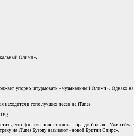
зыкальный Олимп».
родолжает упорно штурмовать «музыкальный Олимп». Однако на
 находится в топе лучших песен на iTunes.
qwDQ
етить, что фанатов нового клипа гораздо больше. Уже сейчас
к треку на iTunes Бузову называют «новой Бритни Спирс».