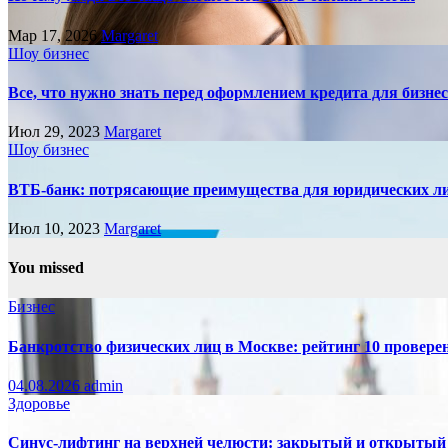
Мар 17, 2026
Margaret
Шоу бизнес
Все, что нужно знать перед оформлением кредита для бизне
Июл 29, 2023
Margaret
Шоу бизнес
ВТБ-банк: потрясающие преимущества для юридических л
Июл 10, 2023
Margaret
You missed
Бизнес
Банкротство физических лиц в Москве: рейтинг 10 провер
04.08.2026
admin
Здоровье
Синус-лифтинг на верхней челюсти: закрытый и открытый