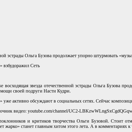
енной эстрады Ольга Бузова продолжает упорно штурмовать «му
кже восходящая звезда отечественной эстрады Ольга Бузова п
омощи своей подруги Насти Кудри.
 уже активно обсуждают в социальных сетях. Сейчас композиция
очник видео: youtube.com/channel/UC2-LBKzwWLngSxCgdQG
: поклонников и критиков творчества Ольги Бузовой. Стоит отм
ет жарко» станет главным хитом этого лета. А в комментариях 