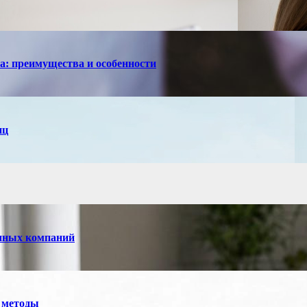
са: преимущества и особенности
иц
енных компаний
 методы