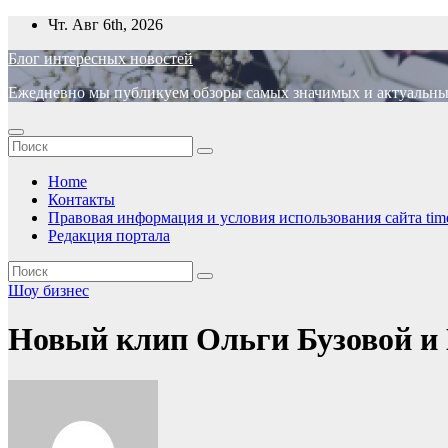
Перейти
Чт. Авг 6th, 2026
к
Блог интересных новостей
содержимому
Ежедневно мы публикуем обзоры самых значимых и актуальных 
Home
Контакты
Правовая информация и условия использования сайта time
Редакция портала
Шоу бизнес
Новый клип Ольги Бузовой и 