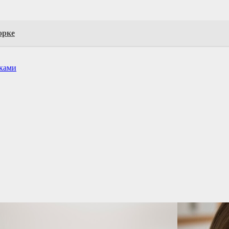
орке
ками