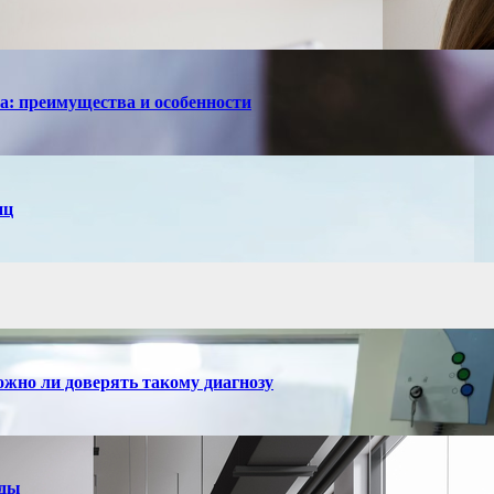
са: преимущества и особенности
иц
ожно ли доверять такому диагнозу
нды