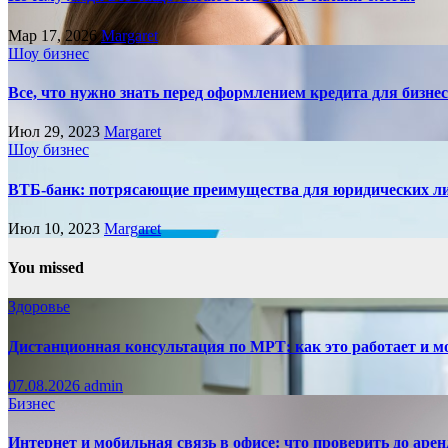
Мар 17, 2026
Margaret
Шоу бизнес
Все, что нужно знать перед оформлением кредита для бизне
Июл 29, 2023
Margaret
Шоу бизнес
ВТБ-банк: потрясающие преимущества для юридических л
Июл 10, 2023
Margaret
You missed
Здоровье
Дистанционная консультация по МРТ: как это работает и м
07.08.2026
admin
Бизнес
Интернет и мобильная связь в офисе: что проверить до аре