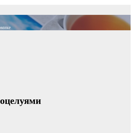
омике
поцелуями