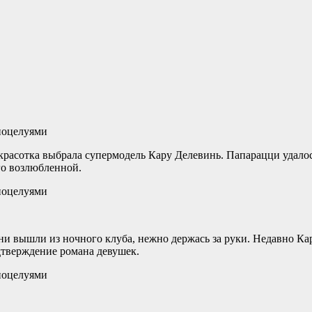
красотка выбрала супермодель Кару Делевинь. Папарацци удалос
го возлюбленной.
и вышли из ночного клуба, нежно держась за руки. Недавно Кар
дтверждение романа девушек.