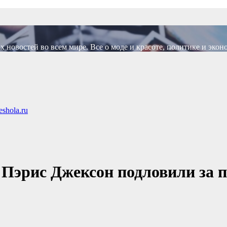
новостей во всем мире. Все о моде и красоте, политике и экон
shola.ru
 Пэрис Джексон подловили за 