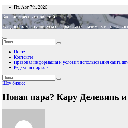
Перейти
Пт. Авг 7th, 2026
к
Блог интересных новостей
содержимому
Ежедневно мы публикуем обзоры самых значимых и актуальных 
Home
Контакты
Правовая информация и условия использования сайта time
Редакция портала
Шоу бизнес
Новая пара? Кару Делевинь и