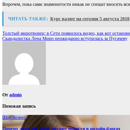
Впрочем, пока сами знаменитости никак не спешат вносить ясн
ЧИТАТЬ ТАКЖЕ:
Курс валют на сегодня 5 августа 2018
Навигация
Толстый миротворец: в Сети появилось видео, как кот останови
Скандалистка Лена Миро неожиданно вступилась за Пугачеву
по
записям
От
admin
Похожая запись
Шоу бизнес
Почему люди всё чаще читают новости в онлайн-блогах