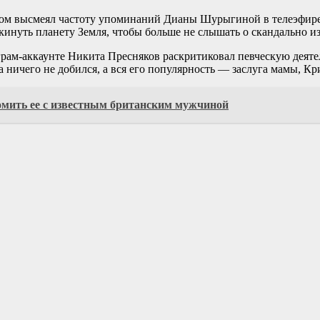
ором высмеял частоту упоминаний Дианы Шурыгиной в телеэфире
окинуть планету Земля, чтобы больше не слышать о скандально и
грам-аккаунте Никита Пресняков раскритиковал певческую деятел
 ничего не добился, а вся его популярность — заслуга мамы, К
омить ее с известным британским мужчиной