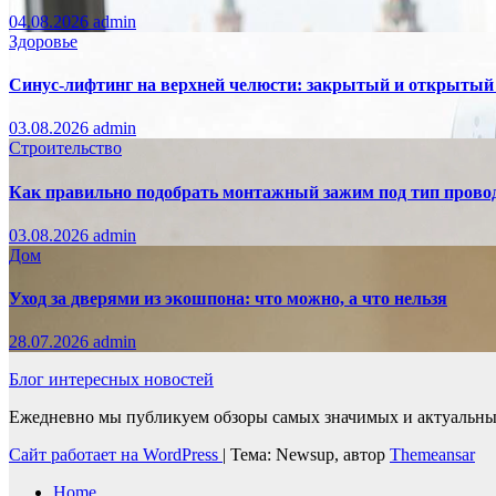
04.08.2026
admin
Здоровье
Синус-лифтинг на верхней челюсти: закрытый и открытый
03.08.2026
admin
Строительство
Как правильно подобрать монтажный зажим под тип провод
03.08.2026
admin
Дом
Уход за дверями из экошпона: что можно, а что нельзя
28.07.2026
admin
Блог интересных новостей
Ежедневно мы публикуем обзоры самых значимых и актуальных 
Сайт работает на WordPress
|
Тема: Newsup, автор
Themeansar
Home