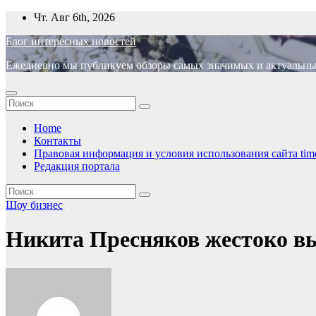
Перейти
Чт. Авг 6th, 2026
к
Блог интересных новостей
содержимому
Ежедневно мы публикуем обзоры самых значимых и актуальных 
Home
Контакты
Правовая информация и условия использования сайта time
Редакция портала
Шоу бизнес
Никита Пресняков жестоко 