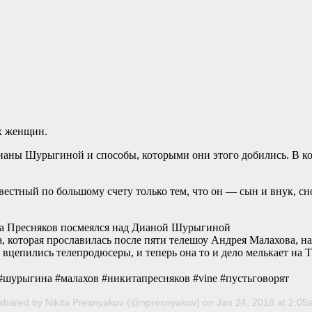
х женщин.
ианы Шурыгиной и способы, которыми они этого добились. В кон
естный по большому счету только тем, что он — сын и внук, сно
а Пресняков посмеялся над Дианой Шурыгиной
 которая прославилась после пяти телешоу Андрея Малахова, на
 вцепились телепродюсеры, и теперь она то и дело мелькает на 
#шурыгина #малахов #никитапресняков #vine #пустьговорят
 shared by Nikita Presnyakov (@npresnyakov) on Jan 24, 2018 at 2:0