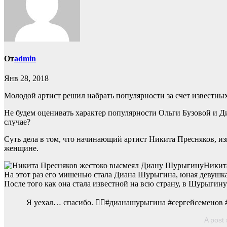
От
admin
Янв 28, 2018
Молодой артист решил набрать популярности за счет известны
Не будем оценивать характер популярности Ольги Бузовой и Д
случае?
Суть дела в том, что начинающий артист Никита Пресняков, изв
женщине.
Никит
На этот раз его мишенью стала Диана Шурыгина, юная девушка,
После того как она стала известной на всю страну, в Шурыгину
Я уехал… спасибо. 🖐🏻#дианашурыгина #сергейсеменов 
A post