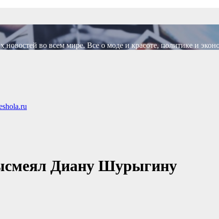
новостей во всем мире. Все о моде и красоте, политике и экон
shola.ru
высмеял Диану Шурыгину