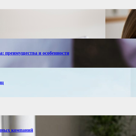
са: преимущества и особенности
иц
енных компаний