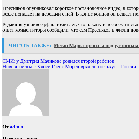
Пресняков опубликовал короткое постановочное видео, в кот
везде попадает на передачи с ней. В конце концов он решает п
Редакция узнайвсё.рф напоминает, что накануне в своем инста
ответ комментаторы сообщили, что сам Пресняков в жизни пока
ЧИТАТЬ ТАКЖЕ:
Меган Маркл просила подруг познак
Навигация
СМИ: у Дмитрия Маликова родился второй ребенок
Новый фильм с Хлоей Грейс Морец вряд ли покажут в России
по
записям
От
admin
Похожая запись