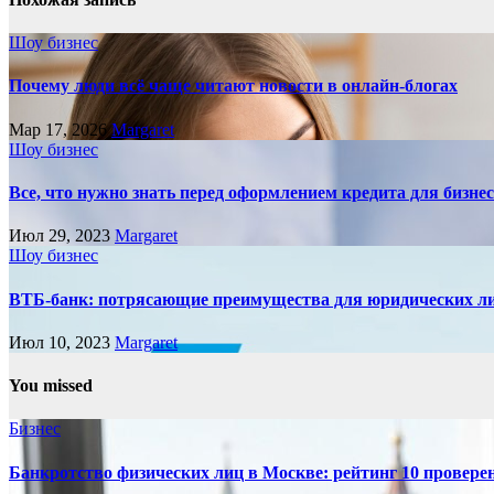
Шоу бизнес
Почему люди всё чаще читают новости в онлайн-блогах
Мар 17, 2026
Margaret
Шоу бизнес
Все, что нужно знать перед оформлением кредита для бизне
Июл 29, 2023
Margaret
Шоу бизнес
ВТБ-банк: потрясающие преимущества для юридических л
Июл 10, 2023
Margaret
You missed
Бизнес
Банкротство физических лиц в Москве: рейтинг 10 провер