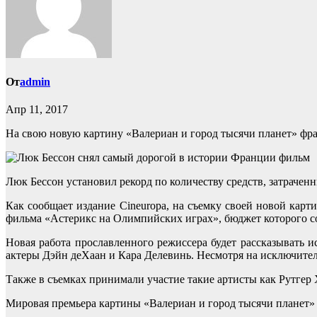
От
admin
Апр 11, 2017
На свою новую картину «Валериан и город тысячи планет» фр
Люк Бессон установил рекорд по количеству средств, затраче
Как сообщает издание Cineuropa, на съемку своей новой кар
фильма «Астерикс на Олимпийских играх», бюджет которого с
Новая работа прославленного режиссера будет рассказывать 
актеры Дэйн деХаан и Кара Делевинь. Несмотря на исключител
Также в съемках принимали участие такие артисты как Рутгер 
Мировая премьера картины «Валериан и город тысячи планет» с