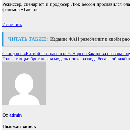
Режиссер, сценарист и продюсер Люк Бессон прославился бл
фильмов «Такси».
Источник
ЧИТАТЬ ТАКЖЕ:
Издание ФАН разоблачит в своём ра
Навигация
Скандал с «Битвой экстрасенсов»: Наргиз Закирова назвала шо
Голые танцы: британская модель после развода бегала обнажён
по
записям
От
admin
Похожая запись