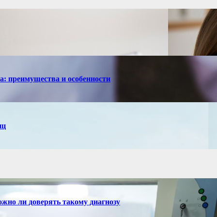
са: преимущества и особенности
иц
ожно ли доверять такому диагнозу