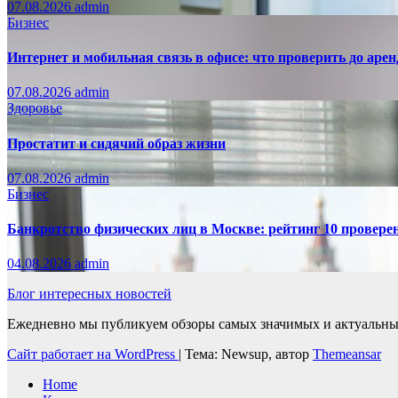
07.08.2026
admin
Бизнес
Интернет и мобильная связь в офисе: что проверить до аре
07.08.2026
admin
Здоровье
Простатит и сидячий образ жизни
07.08.2026
admin
Бизнес
Банкротство физических лиц в Москве: рейтинг 10 провер
04.08.2026
admin
Блог интересных новостей
Ежедневно мы публикуем обзоры самых значимых и актуальных 
Сайт работает на WordPress
|
Тема: Newsup, автор
Themeansar
Home