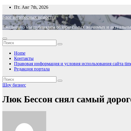
Перейти
Пт. Авг 7th, 2026
к
Блог интересных новостей
содержимому
Ежедневно мы публикуем обзоры самых значимых и актуальных 
Home
Контакты
Правовая информация и условия использования сайта time
Редакция портала
Шоу бизнес
Люк Бессон снял самый доро