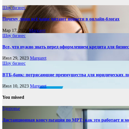
Шоу бизнес
Почему люди всё чаще читают новости в онлайн-блогах
Мар 17, 2026
Margaret
Шоу бизнес
Все, что нужно знать перед оформлением кредита для бизне
Июл 29, 2023
Margaret
Шоу бизнес
ВТБ-банк: потрясающие преимущества для юридических л
Июл 10, 2023
Margaret
You missed
Здоровье
Дистанционная консультация по МРТ: как это работает и м