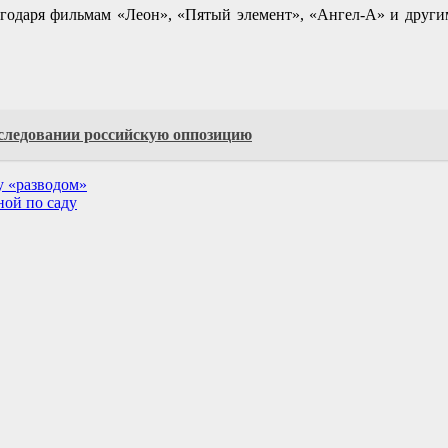
агодаря фильмам «Леон», «Пятый элемент», «Ангел-А» и другим
сследовании российскую оппозицию
у «разводом»
ной по саду