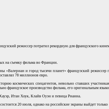
анцузский режиссер потратил рекордную для французского кине
нных на съемку фильма во Франции.
тины «Валериан и город тысячи планет» французский режиссер 
оставлял 78 миллионов евро.
историю космических спецагентов, невольно ставших участник
ьно французское производство фильма, его оригинальным языко
Хауэр, Итан Хоук, Клайв Оуэн и певица Рианна.
остоится 20 июля, однако на российские экраны выйдет только 