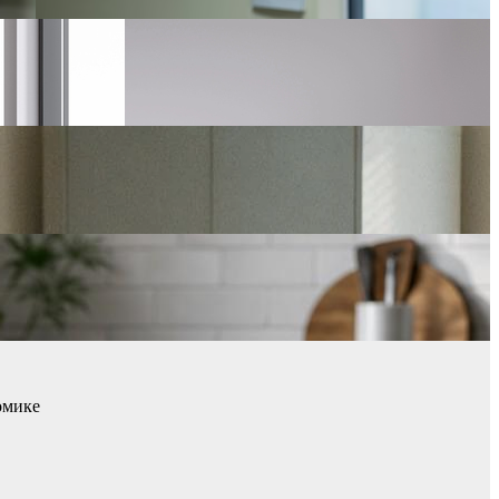
омике