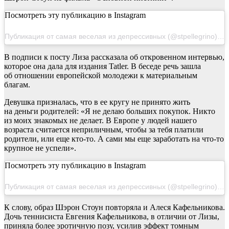
Посмотреть эту публикацию в Instagram
Публикация от самая веселая из депрессивных (@stpellegrino) 11 Янв 2019 в 6:09 PST
В подписи к посту Лиза рассказала об откровенном интервью,
которое она дала для издания Tatler. В беседе речь зашла
об отношении европейской молодежи к материальным
благам.
Девушка призналась, что в ее кругу не принято жить
на деньги родителей: «Я не делаю больших покупок. Никто
из моих знакомых не делает. В Европе у людей нашего
возраста считается неприличным, чтобы за тебя платили
родители, или еще кто-то. А сами мы еще заработать на что-то
крупное не успели».
Посмотреть эту публикацию в Instagram
Публикация от самая веселая из депрессивных (@stpellegrino) 11 Дек 2018 в 7:30 PST
К слову, образ Шэрон Стоун повторяла и Алеся Кафельникова.
Дочь теннисиста Евгения Кафельникова, в отличии от Лизы,
приняла более эротичную позу, усилив эффект томным