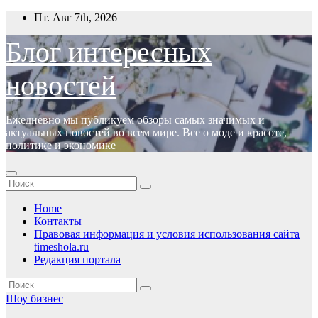
Перейти
Пт. Авг 7th, 2026
к
содержимому
Блог интересных
новостей
Ежедневно мы публикуем обзоры самых значимых и
актуальных новостей во всем мире. Все о моде и красоте,
политике и экономике
Home
Контакты
Правовая информация и условия использования сайта
timeshola.ru
Редакция портала
Шоу бизнес