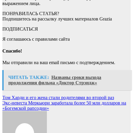
выражением лица.
ПОНРАВИЛАСЬ СТАТЬЯ?
Подпишитесь на рассылку лучших материалов Grazia
ПОДПИСАТЬСЯ
Я соглашаюсь с правилами сайта
Спасибо!
Мы отправили на ваш email письмо с подтверждением.
ЧИТАТЬ ТАКЖЕ:
Названы сроки выхода
продолжения фильма «Доктор Стрэндж»
Навигация
Том Харди и его жена стали родителями во второй раз
Экс-невеста Меркьюри заработала более 50 млн долларов на
по
«Богемской рапсодии»
записям