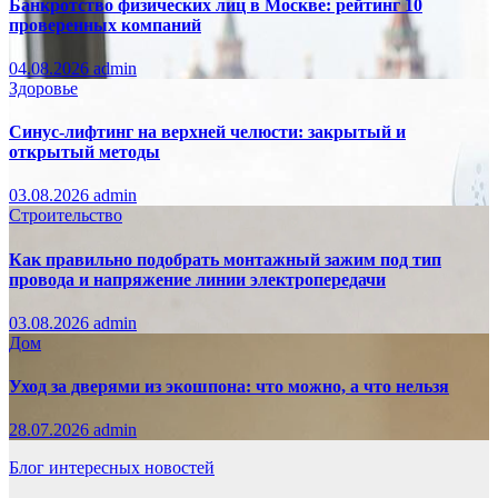
Банкротство физических лиц в Москве: рейтинг 10
проверенных компаний
04.08.2026
admin
Здоровье
Синус-лифтинг на верхней челюсти: закрытый и
открытый методы
03.08.2026
admin
Строительство
Как правильно подобрать монтажный зажим под тип
провода и напряжение линии электропередачи
03.08.2026
admin
Дом
Уход за дверями из экошпона: что можно, а что нельзя
28.07.2026
admin
Блог интересных новостей