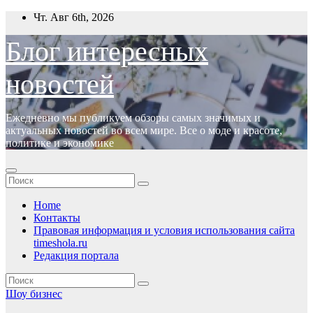
Перейти
Чт. Авг 6th, 2026
к
содержимому
Блог интересных
новостей
Ежедневно мы публикуем обзоры самых значимых и
актуальных новостей во всем мире. Все о моде и красоте,
политике и экономике
Home
Контакты
Правовая информация и условия использования сайта
timeshola.ru
Редакция портала
Шоу бизнес