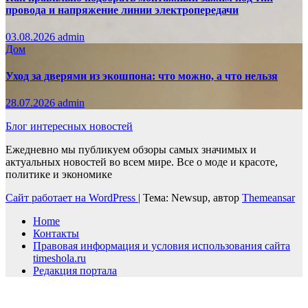
провода и напряжение линии электропередачи
03.08.2026
admin
Дом
Уход за дверями из экошпона: что можно, а что нельзя
28.07.2026
admin
Блог интересных новостей
Ежедневно мы публикуем обзоры самых значимых и
актуальных новостей во всем мире. Все о моде и красоте,
политике и экономике
Сайт работает на WordPress
|
Тема: Newsup, автор
Themeansar
Home
Контакты
Правовая информация и условия использования сайта
timeshola.ru
Редакция портала