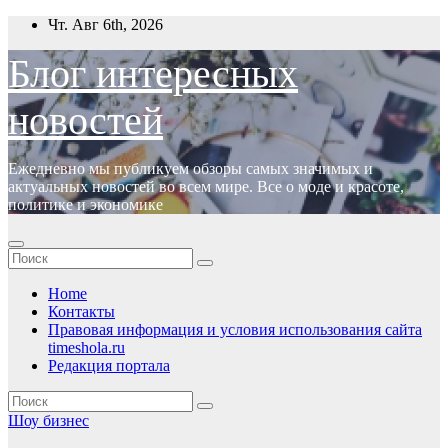
Перейти
Чт. Авг 6th, 2026
к
содержимому
Блог интересных
новостей
Ежедневно мы публикуем обзоры самых значимых и
актуальных новостей во всем мире. Все о моде и красоте,
политике и экономике
Home
Контакты
Правовая информация и условия использования сайта
timeshola.ru
Редакция портала
Шоу бизнес