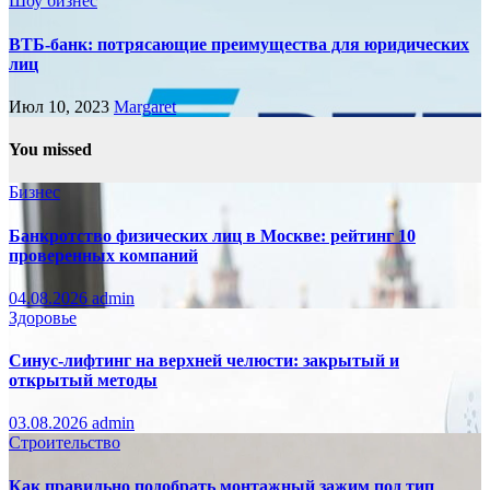
Шоу бизнес
ВТБ-банк: потрясающие преимущества для юридических
лиц
Июл 10, 2023
Margaret
You missed
Бизнес
Банкротство физических лиц в Москве: рейтинг 10
проверенных компаний
04.08.2026
admin
Здоровье
Синус-лифтинг на верхней челюсти: закрытый и
открытый методы
03.08.2026
admin
Строительство
Как правильно подобрать монтажный зажим под тип