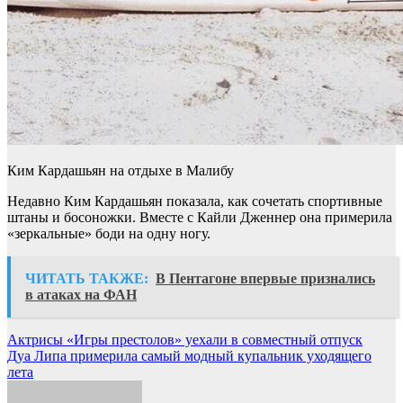
Ким Кардашьян на отдыхе в Малибу
Недавно Ким Кардашьян показала, как сочетать спортивные
штаны и босоножки. Вместе с Кайли Дженнер она примерила
«зеркальные» боди на одну ногу.
ЧИТАТЬ ТАКЖЕ:
В Пентагоне впервые признались
в атаках на ФАН
Навигация
Актрисы «Игры престолов» уехали в совместный отпуск
Дуа Липа примерила самый модный купальник уходящего
по
лета
записям