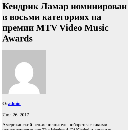
Кендрик Ламар номинирован
в восьми категориях на
премии MTV Video Music
Awards
От
admin
Июл 26, 2017
Американский реп-исполнитель поборется с такими
исполнителями как The Weekend, Dj Khaled и другими.