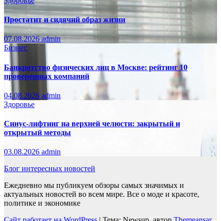
Здоровье
Простатит и сидячий образ жизни
07.08.2026
admin
Бизнес
Банкротство физических лиц в Москве: рейтинг 10
проверенных компаний
04.08.2026
admin
Здоровье
Синус-лифтинг на верхней челюсти: закрытый и
открытый методы
03.08.2026
admin
Блог интересных новостей
Ежедневно мы публикуем обзоры самых значимых и
актуальных новостей во всем мире. Все о моде и красоте,
политике и экономике
Сайт работает на WordPress
|
Тема: Newsup, автор
Themeansar