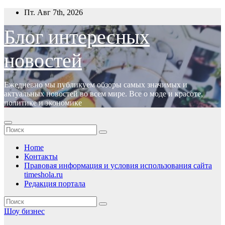
Перейти
Пт. Авг 7th, 2026
к
содержимому
Блог интересных
новостей
Ежедневно мы публикуем обзоры самых значимых и
актуальных новостей во всем мире. Все о моде и красоте,
политике и экономике
Home
Контакты
Правовая информация и условия использования сайта
timeshola.ru
Редакция портала
Шоу бизнес