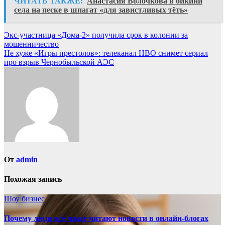
ЧИТАТЬ ТАКЖЕ:
Анастасия Волочкова в бикини
села на песке в шпагат «для завистливых тёть»
Навигация
Экс-участница «Дома-2» получила срок в колонии за
мошенничество
по
Не хуже «Игры престолов»: телеканал НВО снимет сериал
записям
про взрыв Чернобыльской АЭС
От
admin
Похожая запись
Шоу бизнес
Почему люди всё чаще читают новости в онлайн-блогах