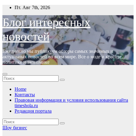
Перейти
Пт. Авг 7th, 2026
к
содержимому
Блог интересных
новостей
Ежедневно мы публикуем обзоры самых значимых и
актуальных новостей во всем мире. Все о моде и красоте,
политике и экономике
Home
Контакты
Правовая информация и условия использования сайта
timeshola.ru
Редакция портала
Шоу бизнес