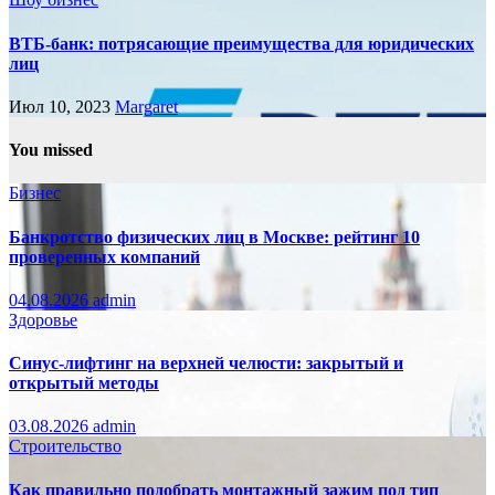
ВТБ-банк: потрясающие преимущества для юридических
лиц
Июл 10, 2023
Margaret
You missed
Бизнес
Банкротство физических лиц в Москве: рейтинг 10
проверенных компаний
04.08.2026
admin
Здоровье
Синус-лифтинг на верхней челюсти: закрытый и
открытый методы
03.08.2026
admin
Строительство
Как правильно подобрать монтажный зажим под тип