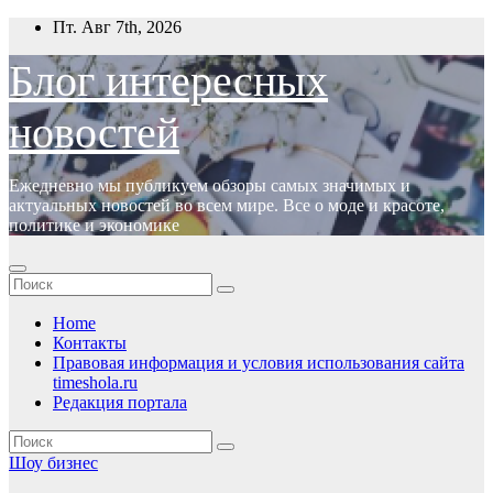
Перейти
Пт. Авг 7th, 2026
к
содержимому
Блог интересных
новостей
Ежедневно мы публикуем обзоры самых значимых и
актуальных новостей во всем мире. Все о моде и красоте,
политике и экономике
Home
Контакты
Правовая информация и условия использования сайта
timeshola.ru
Редакция портала
Шоу бизнес