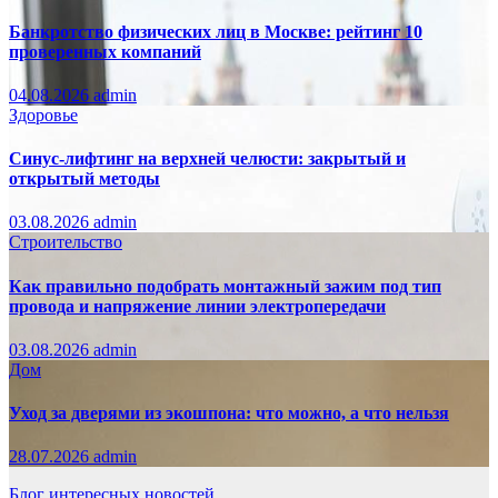
Банкротство физических лиц в Москве: рейтинг 10
проверенных компаний
04.08.2026
admin
Здоровье
Синус-лифтинг на верхней челюсти: закрытый и
открытый методы
03.08.2026
admin
Строительство
Как правильно подобрать монтажный зажим под тип
провода и напряжение линии электропередачи
03.08.2026
admin
Дом
Уход за дверями из экошпона: что можно, а что нельзя
28.07.2026
admin
Блог интересных новостей