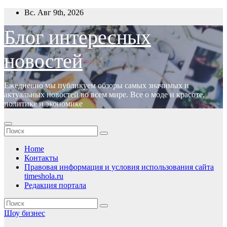
Перейти
Вс. Авг 9th, 2026
к
содержимому
Блог интересных
новостей
Ежедневно мы публикуем обзоры самых значимых и
актуальных новостей во всем мире. Все о моде и красоте,
политике и экономике
Home
Контакты
Правовая информация и условия использования сайта
timeshola.ru
Редакция портала
Шоу бизнес