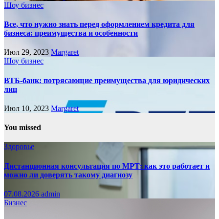
Шоу бизнес
Все, что нужно знать перед оформлением кредита для
бизнеса: преимущества и особенности
Июл 29, 2023
Margaret
Шоу бизнес
ВТБ-банк: потрясающие преимущества для юридических
лиц
Июл 10, 2023
Margaret
You missed
Здоровье
Дистанционная консультация по МРТ: как это работает и
можно ли доверять такому диагнозу
07.08.2026
admin
Бизнес