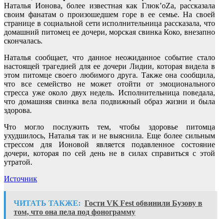
Наталья Ионова, более известная как Глюк’оZа, рассказала
своим фанатам о произошедшем горе в ее семье. На своей
странице в социальной сети исполнительница рассказала, что
домашний питомец ее дочери, морская свинка Коко, внезапно
скончалась.
Наталья сообщает, что данное неожиданное событие стало
настоящей трагедией для ее дочери Лидии, которая видела в
этом питомце своего любимого друга. Также она сообщила,
что все семейство не может отойти от эмоционального
стресса уже около двух недель. Исполнительница поведала,
что домашняя свинка вела подвижный образ жизни и была
здорова.
Что могло послужить тем, чтобы здоровье питомца
ухудшилось, Наталья так и не выяснила. Еще более сильным
стрессом для Ионовой является подавленное состояние
дочери, которая по сей день не в силах справиться с этой
утратой.
Источник
ЧИТАТЬ ТАКЖЕ:
Гости VK Fest обвинили Бузову в
том, что она пела под фонограмму