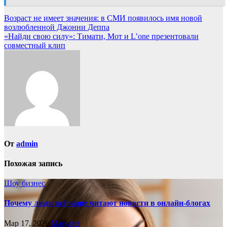
Навигация
Возраст не имеет значения: в СМИ появилось имя новой
возлюбленной Джонни Деппа
по
«Найди свою силу»: Тимати, Мот и L’one презентовали
записям
совместный клип
От
admin
Похожая запись
Шоу бизнес
Почему люди всё чаще читают новости в онлайн-блогах
Мар 17, 2026
Margaret