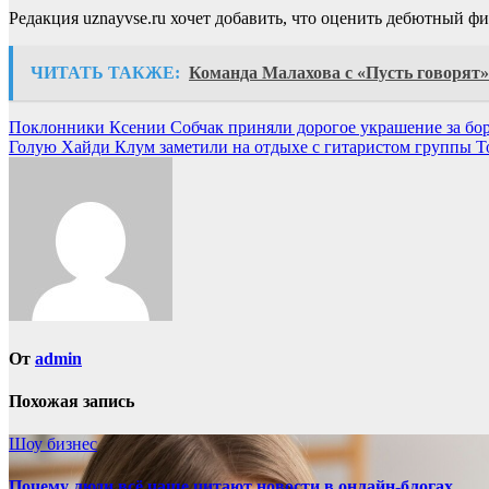
Редакция uznayvse.ru хочет добавить, что оценить дебютный фи
ЧИТАТЬ ТАКЖЕ:
Команда Малахова с «Пусть говорят» 
Навигация
Поклонники Ксении Собчак приняли дорогое украшение за бо
Голую Хайди Клум заметили на отдыхе с гитаристом группы To
по
записям
От
admin
Похожая запись
Шоу бизнес
Почему люди всё чаще читают новости в онлайн-блогах