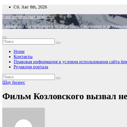
Перейти
Сб. Авг 8th, 2026
к
Блог интересных новостей
содержимому
Ежедневно мы публикуем обзоры самых значимых и актуальных 
Home
Контакты
Правовая информация и условия использования сайта time
Редакция портала
Шоу бизнес
Фильм Козловского вызвал н