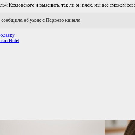
льм Козловского и выяснить, так ли он плох, мы все сможем совс
сообщила об уходе с Первого канала
родавку
kio Hotel