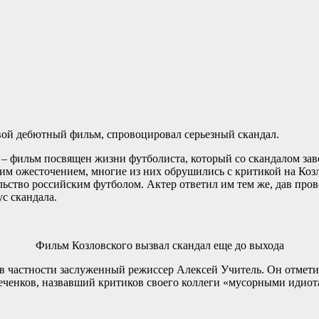
ой дебютный фильм, спровоцировал серьезный скандал.
» – фильм посвящен жизни футболиста, который со скандалом за
им ожесточением, многие из них обрушились с критикой на Коз
ольство российским футболом. Актер ответил им тем же, дав пр
ус скандала.
Фильм Козловского вызвал скандал еще до выхода
у, в частности заслуженный режиссер Алексей Учитель. Он отмети
еченков, назвавший критиков своего коллеги «мусорными идиот