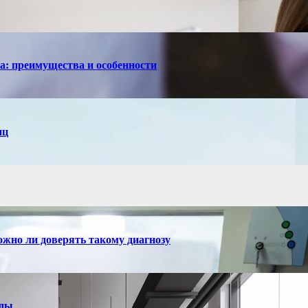
са: преимущества и особенности
иц
ожно ли доверять такому диагнозу
нды