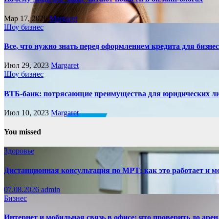
Мар 17, 2026
Margaret
Шоу бизнес
Все, что нужно знать перед оформлением кредита для бизне
Июл 29, 2023
Margaret
Шоу бизнес
ВТБ-банк: потрясающие преимущества для юридических л
Июл 10, 2023
Margaret
You missed
Здоровье
Дистанционная консультация по МРТ: как это работает и м
07.08.2026
admin
Бизнес
Интернет и мобильная связь в офисе: что проверить до аре