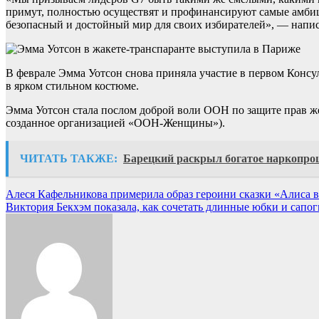
примут, полностью осуществят и профинансируют самые амбиц
безопасный и достойный мир для своих избирателей», — написа
В феврале Эмма Уотсон снова приняла участие в первом Консул
в ярком стильном костюме.
Эмма Уотсон стала послом доброй воли ООН по защите прав же
созданное организацией «ООН-Женщины»).
ЧИТАТЬ ТАКЖЕ:
Барецкий раскрыл богатое наркопро
Навигация
Алеся Кафельникова примерила образ героини сказки «Алиса в
Виктория Бекхэм показала, как сочетать длинные юбки и сапо
по
записям