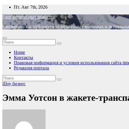
Перейти
Пт. Авг 7th, 2026
к
Блог интересных новостей
содержимому
Ежедневно мы публикуем обзоры самых значимых и актуальных 
Home
Контакты
Правовая информация и условия использования сайта time
Редакция портала
Шоу бизнес
Эмма Уотсон в жакете-трансп