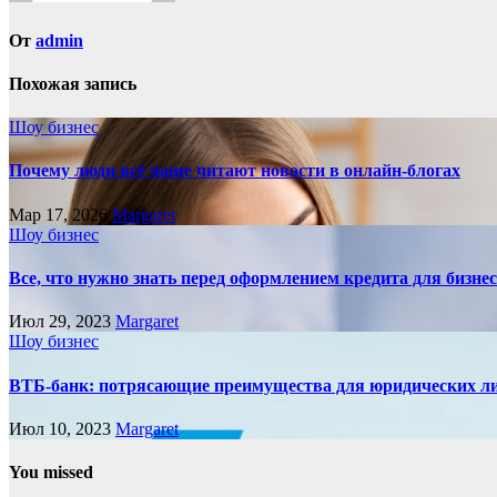
От
admin
Похожая запись
Шоу бизнес
Почему люди всё чаще читают новости в онлайн-блогах
Мар 17, 2026
Margaret
Шоу бизнес
Все, что нужно знать перед оформлением кредита для бизне
Июл 29, 2023
Margaret
Шоу бизнес
ВТБ-банк: потрясающие преимущества для юридических л
Июл 10, 2023
Margaret
You missed