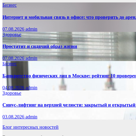
Бизнес
Интернет и мобильная связь в офисе: что проверить до аре
07.08.2026
admin
Здоровье
Простатит и сидячий образ жизни
07.08.2026
admin
Бизнес
Банкротство физических лиц в Москве: рейтинг 10 провер
04.08.2026
admin
Здоровье
Синус-лифтинг на верхней челюсти: закрытый и открытый
03.08.2026
admin
Блог интересных новостей