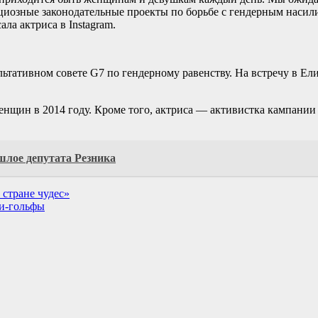
иозные законодательные проекты по борьбе с гендерным насил
ла актриса в Instagram.
ьтативном совете G7 по гендерному равенству. На встречу в Ел
нщин в 2014 году. Кроме того, актриса — активистка кампании 
шлое депутата Резника
 стране чудес»
ги-гольфы