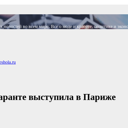
новостей во всем мире. Все о моде и красоте, политике и экон
shola.ru
аранте выступила в Париже