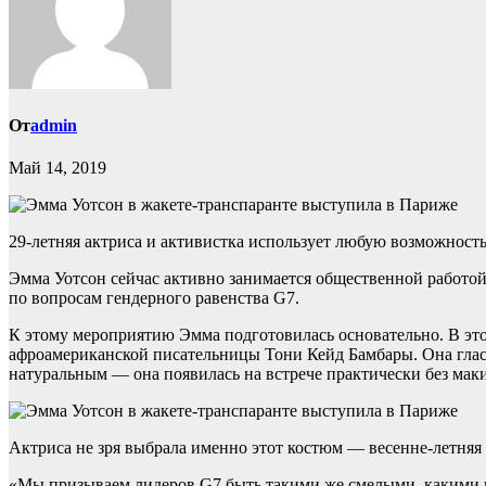
От
admin
Май 14, 2019
29-летняя актриса и активистка использует любую возможност
Эмма Уотсон сейчас активно занимается общественной работой,
по вопросам гендерного равенства G7.
К этому мероприятию Эмма подготовилась основательно. В это
афроамериканской писательницы Тони Кейд Бамбары. Она гласи
натуральным — она появилась на встрече практически без маки
Актриса не зря выбрала именно этот костюм — весенне-летняя 
«Мы призываем лидеров G7 быть такими же смелыми, какими п