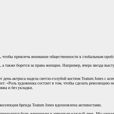
ь, чтобы привлечь внимание общественности к глобальным проб
 а также борется за права женщин. Например, вчера звезда выс
т день актриса надела светло-голубой костюм Teatum Jones c а
т: «Роль художника состоит в том, чтобы сделать революцию н
яжа и без укладки.
коллекция бренда Teatum Jones вдохновлена активистами.
риходится быть женщинам и девушкам каждый день. Мы ожидаем