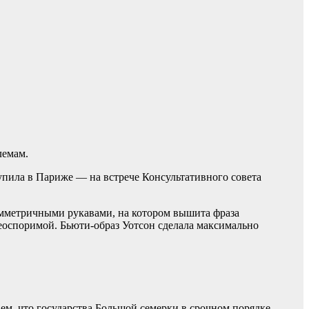
лемам.
тупила в Париже — на встрече Консультативного совета
симметричными рукавами, на котором вышита фраза
еоспоримой. Бьюти-образ Уотсон сделала максимально
, что государства Большой семерки в срочном порядке