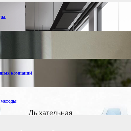
нды
енных компаний
 методы