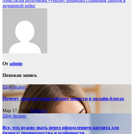
Анастасия Волочкова «убила» Instagram странным танцем в
по
задранной юбке
записям
От
admin
Похожая запись
Шоу бизнес
Почему люди всё чаще читают новости в онлайн-блогах
Мар 17, 2026
Margaret
Шоу бизнес
Все, что нужно знать перед оформлением кредита для
бизнеса: преимущества и особенности