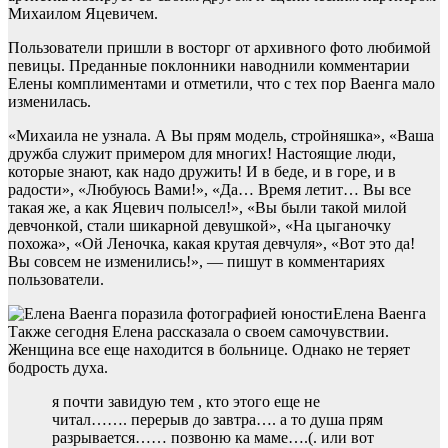
Михаилом Яцевичем.
Пользователи пришли в восторг от архивного фото любимой
певицы. Преданные поклонники наводнили комментарии
Елены комплиментами и отметили, что с тех пор Ваенга мало
изменилась.
«Михаила не узнала. А Вы прям модель, стройняшка», «Ваша
дружба служит примером для многих! Настоящие люди,
которые знают, как надо дружить! И в беде, и в горе, и в
радости», «Любуюсь Вами!», «Да… Время летит… Вы все
такая же, а как Яцевич полысел!», «Вы были такой милой
девчонкой, стали шикарной девушкой», «На цыганочку
похожа», «Ой Леночка, какая крутая девчуля», «Вот это да!
Вы совсем не изменились!», — пишут в комментариях
пользователи.
Елена Ваенга
Также сегодня Елена рассказала о своем самочувствии.
Женщина все еще находится в больнице. Однако не теряет
бодрость духа.
я почти завидую тем , кто этого еще не
читал……. перерыв до завтра…. а то душа прям
разрывается…… позвоню ка маме….(. или вот