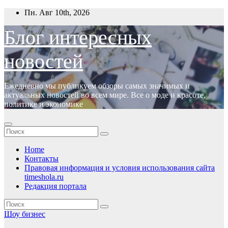
Перейти
Пн. Авг 10th, 2026
к
содержимому
Блог интересных
новостей
Ежедневно мы публикуем обзоры самых значимых и
актуальных новостей во всем мире. Все о моде и красоте,
политике и экономике
Home
Контакты
Правовая информация и условия использования сайта
timeshola.ru
Редакция портала
Шоу бизнес