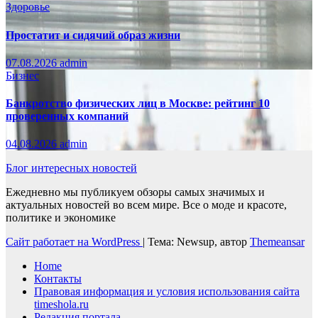
Здоровье
Простатит и сидячий образ жизни
07.08.2026
admin
Бизнес
Банкротство физических лиц в Москве: рейтинг 10
проверенных компаний
04.08.2026
admin
Блог интересных новостей
Ежедневно мы публикуем обзоры самых значимых и
актуальных новостей во всем мире. Все о моде и красоте,
политике и экономике
Сайт работает на WordPress
|
Тема: Newsup, автор
Themeansar
Home
Контакты
Правовая информация и условия использования сайта
timeshola.ru
Редакция портала