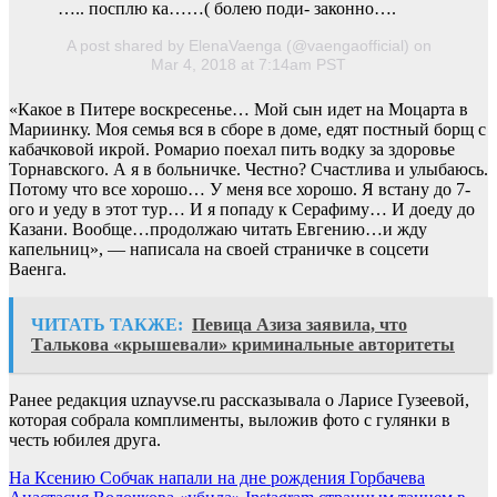
….. посплю ка……( болею поди- законно….
A post shared by ElenaVaenga (@vaengaofficial) on
Mar 4, 2018 at 7:14am PST
«Какое в Питере воскресенье… Мой сын идет на Моцарта в
Мариинку. Моя семья вся в сборе в доме, едят постный борщ с
кабачковой икрой. Ромарио поехал пить водку за здоровье
Торнавского. А я в больничке. Честно? Счастлива и улыбаюсь.
Потому что все хорошо… У меня все хорошо. Я встану до 7-
ого и уеду в этот тур… И я попаду к Серафиму… И доеду до
Казани. Вообще…продолжаю читать Евгению…и жду
капельниц», — написала на своей страничке в соцсети
Ваенга.
ЧИТАТЬ ТАКЖЕ:
Певица Азиза заявила, что
Талькова «крышевали» криминальные авторитеты
Ранее редакция uznayvse.ru рассказывала о Ларисе Гузеевой,
которая собрала комплименты, выложив фото с гулянки в
честь юбилея друга.
Навигация
На Ксению Собчак напали на дне рождения Горбачева