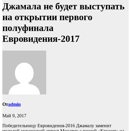
Джамала не будет выступать
на открытии первого
полуфинала
Евровидения-2017
От
admin
Май 9, 2017
Победительницу Евровидения-2016 Джамалу заменит
молодой украинский артист Монатик с песней «Кружит» на