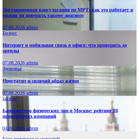
Дистанционная консультация по МРТ: как это работает и
можно ли доверять такому диагнозу
07.08.2026
admin
Бизнес
Интернет и мобильная связь в офисе: что проверить до
аренды
07.08.2026
admin
Здоровье
Простатит и сидячий образ жизни
07.08.2026
admin
Бизнес
Банкротство физических лиц в Москве: рейтинг 10
проверенных компаний
04.08.2026
admin
Блог интересных новостей