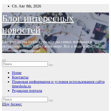
Перейти
Сб. Авг 8th, 2026
к
содержимому
Блог интересных
новостей
Ежедневно мы публикуем обзоры самых значимых и
актуальных новостей во всем мире. Все о моде и красоте,
политике и экономике
Home
Контакты
Правовая информация и условия использования сайта
timeshola.ru
Редакция портала
Шоу бизнес