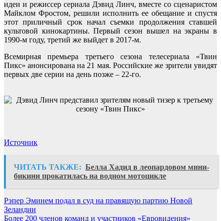
идеи и режиссер сериала Дэвид Линч, вместе со сценаристом
Майклом Фростом, решили исполнить ее обещание и спустя
этот приличный срок начал съемки продолжения ставшей
культовой кинокартины. Первый сезон вышел на экраны в
1990-м году, третий же выйдет в 2017-м.
Всемирная премьера третьего сезона телесериала «Твин
Пикс» анонсирована на 21 мая. Российские же зрители увидят
первых две серии на день позже – 22-го.
Источник
ЧИТАТЬ ТАКЖЕ:
Белла Хадид в леопардовом мини-
бикини прокатилась на водном мотоцикле
Навигация
Рэпер Эминем подал в суд на правящую партию Новой
Зеландии
по
Более 200 членов команд и участников «Евровидения»