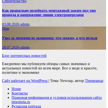
Строительство
Как правильно подобрать монтажный зажим под тип
провода и напряжение линии электропередачи
03.08.2026
admin
Дом
Уход за дверями из экошпона: что можно, а что нельзя
28.07.2026
admin
Блог интересных новостей
Ежедневно мы публикуем обзоры самых значимых и
актуальных новостей во всем мире. Все о моде и красоте,
политике и экономике
Сайт работает на WordPress
|
Тема: Newsup, автор
Themeansar
Home
Контакты
Правовая информация и условия использования сайта
timeshola.ru
Редакция портала