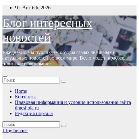
Перейти
Чт. Авг 6th, 2026
к
содержимому
Блог интересных
новостей
Ежедневно мы публикуем обзоры самых значимых и
актуальных новостей во всем мире. Все о моде и красоте,
политике и экономике
Home
Контакты
Правовая информация и условия использования сайта
timeshola.ru
Редакция портала
Шоу бизнес