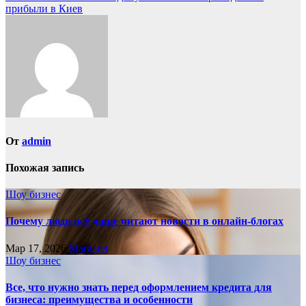
записям
прибыли в Киев
От
admin
Похожая запись
Шоу бизнес
Почему люди всё чаще читают новости в онлайн-блогах
Мар 17, 2026
Margaret
Шоу бизнес
Все, что нужно знать перед оформлением кредита для
бизнеса: преимущества и особенности