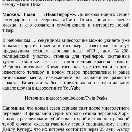
Москва, 1 мая — «НьюИнформ».
До выхода нового сезона
легендарного телесериала «Твин Пикс» остается менее
месяца, и его создатели опубликовали в интернете новый
тизер.
В небольшом 13-секундном видеоролике можно увидеть уже
знакомые зрителю места и интерьеры, известные по двум
предыдущим сезонам сериала: кафе «RR», дом №208,
полицейский участок, стоянка для трейлеров, окутанные
туманы хвойные леса и таинственная красная комната
«Черного вигвама». Кроме того, как уже отметили фанаты
известного телешоу, в новом тизере представлены и ранее
незнакомые места, намекающие на дальнейшее развитие
сюжета. Видеозапись была представлена на официальном
канале шоу на видеохостинге YouYube.
Источник видео: youtube.com/Twin Peaks
Напомним, что новый сезон сериала снят после многолетнего
перерыва. В финальной серии второго сезона персонаж Лоры
Палмер, расследование убийства которой и стало центральной
темой сюжета, сказала главному герою специальному агенту
Дэйлу Куперу, что их встреча состоится через 25 лет. Автор