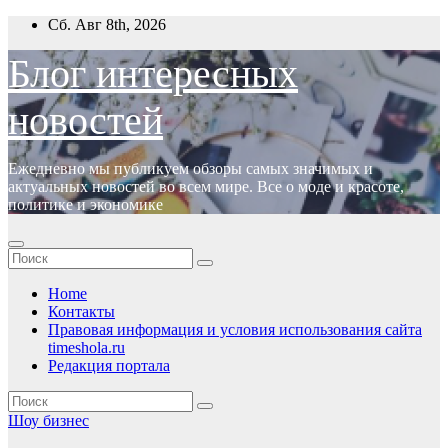
Перейти
Сб. Авг 8th, 2026
к
содержимому
Блог интересных
новостей
Ежедневно мы публикуем обзоры самых значимых и
актуальных новостей во всем мире. Все о моде и красоте,
политике и экономике
Home
Контакты
Правовая информация и условия использования сайта
timeshola.ru
Редакция портала
Шоу бизнес