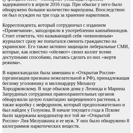
задержанного в апреле 2016 года. При обыске у него было
обнаружено большое количество марихуаны. Впоследствии
он был осужден на три года за хранение наркотиков.
Корреспондента, который сотрудничал с изданием
«Примечания», заподозрили в употреблении каннабиноидов.
Стоит отметить, что называющий себя «невиновным»
журналист сразу же попытался сменить гражданство на
украинское. Его также активно защищали либеральные СМИ,
которые, как известно «обеляют» своих коллег всеми
доступными способами, пытаясь сделать из них «жертв
режима».
В наркоскандалах была замешана и «Открытая Россия»
(организация признана нежелательной в РФ), принадлежащая
беглому уголовнику и миллиардеру Михаилу
Хородрковскому. В ходе обысков дома у Леонида и Марины
Запрудиных сотрудники правоохранительных органов
обнаружили целую плантацию запрещенного растения, а
также коробку с мефедроном, который предположительно и
был найден у Голунова. В начале текущего года в Пскове
были задержаны координатор все той же «Открытой
России» Лия Милушкина и ее муж. У них было обнаружено 8
килограммов наркотических веществ.