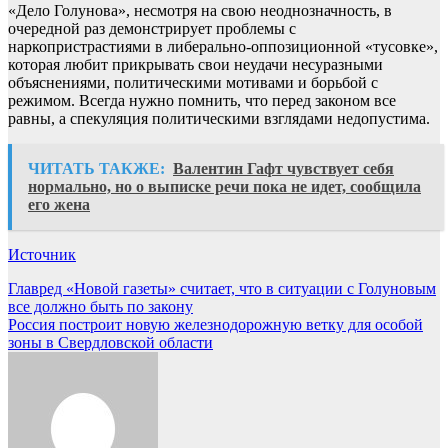
«Дело Голунова», несмотря на свою неоднозначность, в
очередной раз демонстрирует проблемы с
наркопристрастиями в либерально-оппозиционной «тусовке»,
которая любит прикрывать свои неудачи несуразными
объяснениями, политическими мотивами и борьбой с
режимом. Всегда нужно помнить, что перед законом все
равны, а спекуляция политическими взглядами недопустима.
ЧИТАТЬ ТАКЖЕ:
Валентин Гафт чувствует себя
нормально, но о выписке речи пока не идет, сообщила
его жена
Источник
Навигация
Главред «Новой газеты» считает, что в ситуации с Голуновым
все должно быть по закону
по
Россия построит новую железнодорожную ветку для особой
записям
зоны в Свердловской области