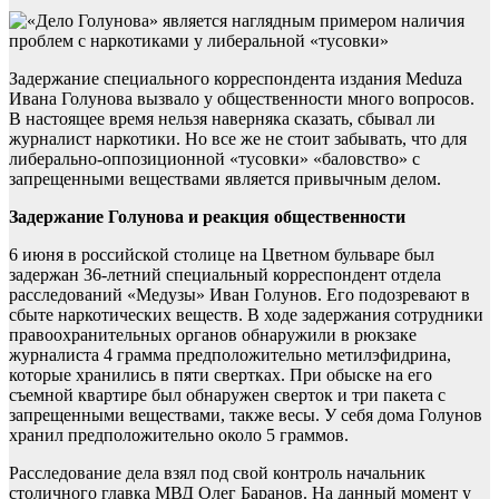
Задержание специального корреспондента издания Meduza
Ивана Голунова вызвало у общественности много вопросов.
В настоящее время нельзя наверняка сказать, сбывал ли
журналист наркотики. Но все же не стоит забывать, что для
либерально-оппозиционной «тусовки» «баловство» с
запрещенными веществами является привычным делом.
Задержание Голунова и реакция общественности
6 июня в российской столице на Цветном бульваре был
задержан 36-летний специальный корреспондент отдела
расследований «Медузы» Иван Голунов. Его подозревают в
сбыте наркотических веществ. В ходе задержания сотрудники
правоохранительных органов обнаружили в рюкзаке
журналиста 4 грамма предположительно метилэфидрина,
которые хранились в пяти свертках. При обыске на его
съемной квартире был обнаружен сверток и три пакета с
запрещенными веществами, также весы. У себя дома Голунов
хранил предположительно около 5 граммов.
Расследование дела взял под свой контроль начальник
столичного главка МВД Олег Баранов. На данный момент у