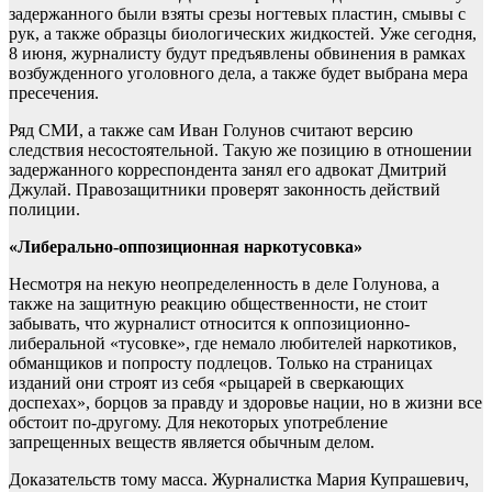
задержанного были взяты срезы ногтевых пластин, смывы с
рук, а также образцы биологических жидкостей. Уже сегодня,
8 июня, журналисту будут предъявлены обвинения в рамках
возбужденного уголовного дела, а также будет выбрана мера
пресечения.
Ряд СМИ, а также сам Иван Голунов считают версию
следствия несостоятельной. Такую же позицию в отношении
задержанного корреспондента занял его адвокат Дмитрий
Джулай. Правозащитники проверят законность действий
полиции.
«Либерально-оппозиционная наркотусовка»
Несмотря на некую неопределенность в деле Голунова, а
также на защитную реакцию общественности, не стоит
забывать, что журналист относится к оппозиционно-
либеральной «тусовке», где немало любителей наркотиков,
обманщиков и попросту подлецов. Только на страницах
изданий они строят из себя «рыцарей в сверкающих
доспехах», борцов за правду и здоровье нации, но в жизни все
обстоит по-другому. Для некоторых употребление
запрещенных веществ является обычным делом.
Доказательств тому масса. Журналистка Мария Купрашевич,