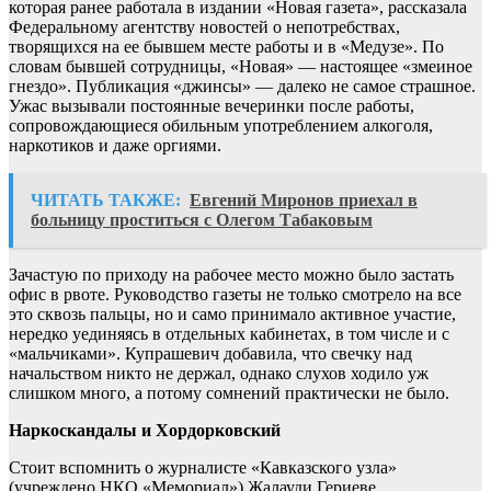
которая ранее работала в издании «Новая газета», рассказала
Федеральному агентству новостей о непотребствах,
творящихся на ее бывшем месте работы и в «Медузе». По
словам бывшей сотрудницы, «Новая» — настоящее «змеиное
гнездо». Публикация «джинсы» — далеко не самое страшное.
Ужас вызывали постоянные вечеринки после работы,
сопровождающиеся обильным употреблением алкоголя,
наркотиков и даже оргиями.
ЧИТАТЬ ТАКЖЕ:
Евгений Миронов приехал в
больницу проститься с Олегом Табаковым
Зачастую по приходу на рабочее место можно было застать
офис в рвоте. Руководство газеты не только смотрело на все
это сквозь пальцы, но и само принимало активное участие,
нередко уединяясь в отдельных кабинетах, в том числе и с
«мальчиками». Купрашевич добавила, что свечку над
начальством никто не держал, однако слухов ходило уж
слишком много, а потому сомнений практически не было.
Наркоскандалы и Хордорковский
Стоит вспомнить о журналисте «Кавказского узла»
(учреждено НКО «Мемориал») Жалауди Гериеве,