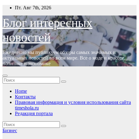
Перейти
Пт. Авг 7th, 2026
к
содержимому
Блог интересных
новостей
Ежедневно мы публикуем обзоры самых значимых и
актуальных новостей во всем мире. Все о моде и красоте,
политике и экономике
Home
Контакты
Правовая информация и условия использования сайта
timeshola.ru
Редакция портала
Бизнес