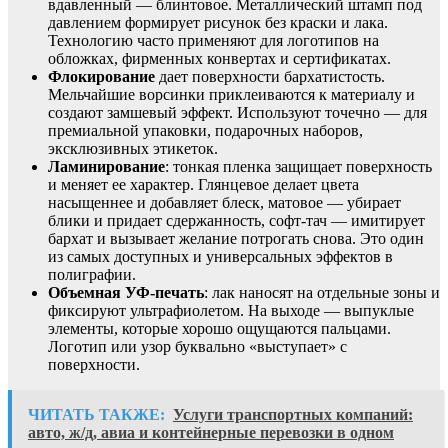
вдавленный — блинтовое. Металлический штамп под
давлением формирует рисунок без краски и лака.
Технологию часто применяют для логотипов на
обложках, фирменных конвертах и сертификатах.
Флокирование
дает поверхности бархатистость.
Мельчайшие ворсинки приклеиваются к материалу и
создают замшевый эффект. Используют точечно — для
премиальной упаковки, подарочных наборов,
эксклюзивных этикеток.
Ламинирование
: тонкая пленка защищает поверхность
и меняет ее характер. Глянцевое делает цвета
насыщеннее и добавляет блеск, матовое — убирает
блики и придает сдержанность, софт-тач — имитирует
бархат и вызывает желание потрогать снова. Это один
из самых доступных и универсальных эффектов в
полиграфии.
Объемная УФ-печать
: лак наносят на отдельные зоны и
фиксируют ультрафиолетом. На выходе — выпуклые
элементы, которые хорошо ощущаются пальцами.
Логотип или узор буквально «выступает» с
поверхности.
ЧИТАТЬ ТАКЖЕ:
Услуги транспортных компаний:
авто, ж/д, авиа и контейнерные перевозки в одном