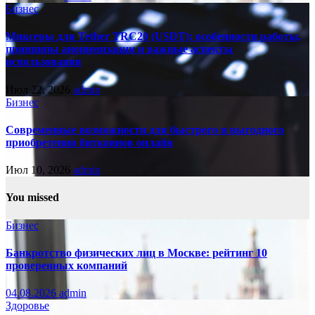
Бизнес
Миксеры для Tether TRC20 (USDT): особенности работы,
принципы анонимизации и важные аспекты
использования
Июл 22, 2026
admin
Бизнес
Современные возможности для быстрого и выгодного
приобретения биткоинов онлайн
Июл 10, 2026
admin
You missed
Бизнес
Банкротство физических лиц в Москве: рейтинг 10
проверенных компаний
04.08.2026
admin
Здоровье