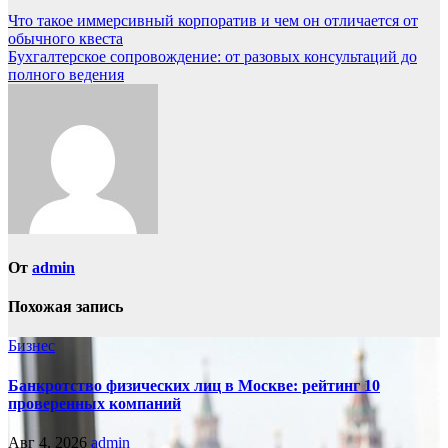
Навигация
Что такое иммерсивный корпоратив и чем он отличается от
обычного квеста
по
Бухгалтерское сопровождение: от разовых консультаций до
записям
полного ведения
От
admin
Похожая запись
Бизнес
Банкротство физических лиц в Москве: рейтинг 10
проверенных компаний
Авг 4, 2026
admin