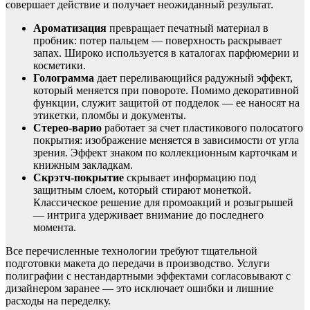
совершает действие и получает неожиданный результат.
Ароматизация
превращает печатный материал в
пробник: потер пальцем — поверхность раскрывает
запах. Широко используется в каталогах парфюмерии и
косметики.
Голограмма
дает переливающийся радужный эффект,
который меняется при повороте. Помимо декоративной
функции, служит защитой от подделок — ее наносят на
этикетки, пломбы и документы.
Стерео-варио
работает за счет пластикового полосатого
покрытия: изображение меняется в зависимости от угла
зрения. Эффект знаком по коллекционным карточкам и
книжным закладкам.
Скрэтч-покрытие
скрывает информацию под
защитным слоем, который стирают монеткой.
Классическое решение для промоакций и розыгрышей
— интрига удерживает внимание до последнего
момента.
Все перечисленные технологии требуют тщательной
подготовки макета до передачи в производство. Услуги
полиграфии с нестандартными эффектами согласовывают с
дизайнером заранее — это исключает ошибки и лишние
расходы на переделку.