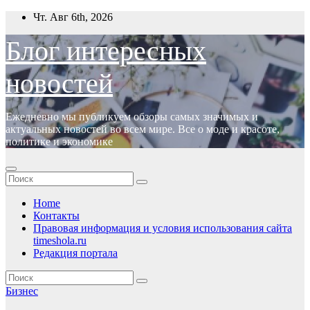
Перейти
Чт. Авг 6th, 2026
к
содержимому
Блог интересных
новостей
Ежедневно мы публикуем обзоры самых значимых и
актуальных новостей во всем мире. Все о моде и красоте,
политике и экономике
Home
Контакты
Правовая информация и условия использования сайта
timeshola.ru
Редакция портала
Бизнес