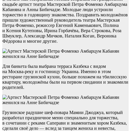
свадьбе артист театра Мастерской Петра Фоменко Амбарцума
Кабаняна и Анны Бибичадзе. Молодые люди устроили
торжество в годовщину знакомства. Поздравить молодожёнов
пришли художественный руководитель театра Мастерская
Петра Фоменко, режиссер Евгений Каменькович, Полина
и Ксения Кутеповы, Ирина Горбачёва, Вера Строкова, Роза
Шмуклер, Александр Мичков, Наталия Коган, Вероника
Фёдорова и многие другие.
Для банкета была выбрана терраса Казбека с видом
на Москва-реку и гостиницу Украина. Именно в этом
ресторане грузинской кухни, больше похожем на тбилисскую
квартиру, молодожёны были на первом свидании и знакомили
родителей.
Грузинское радушие шеф-повара Мамии Джоджуа, который
разработал праздничное меню специально для торжества,
в сочетании с реками Саперави и знаменитым хором Казбека,
сделали своё дело — вслед за танцем жениха и невесты,