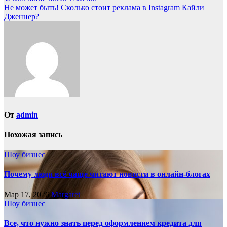
по
Не может быть! Сколько стоит реклама в Instagram Кайли
записям
Дженнер?
От
admin
Похожая запись
Шоу бизнес
Почему люди всё чаще читают новости в онлайн-блогах
Мар 17, 2026
Margaret
Шоу бизнес
Все, что нужно знать перед оформлением кредита для