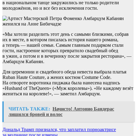
в национальном танце закружились не только родители
молодожёнов, но и все без исключения гости.
«Мы хотели разделить этот день с самыми близкими, собрав
их в месте, в котором писалась история нашего романа,
а теперь — нашей семьи. Самым главным подарком стали
гости, настроение которых превратило свадебный обед
в ужин, а потом и в вечеринку после закрытия ресторана», —
Амбарцум Кабанян.
Для церемонии и свадебного обеда невеста выбрала платья
Ruban Haute Couture, а жених костюм Costume Code.
На отвороте воротника пиджака была нанесена надпись
«Husband of TheQueen» («Муж королевы»). «Не каждому везёт
жениться на королеве!», — заметил Амбарцум.
ЧИТАТЬ ТАКЖЕ:
Начисто! Антонио Бандерас
лишился бровей и волос
Навигация
Дональд Трамп признался, что заплатил порноактрисе
за молчание после измены