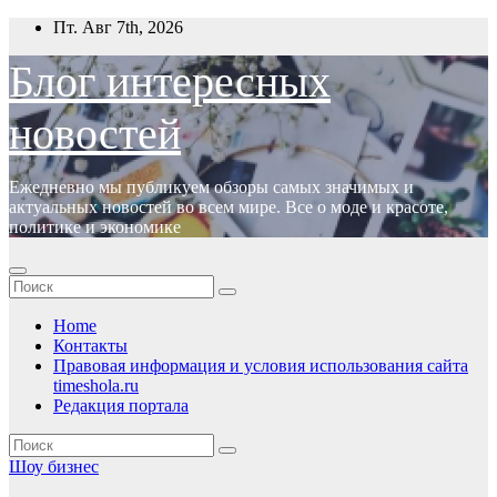
Перейти
Пт. Авг 7th, 2026
к
содержимому
Блог интересных
новостей
Ежедневно мы публикуем обзоры самых значимых и
актуальных новостей во всем мире. Все о моде и красоте,
политике и экономике
Home
Контакты
Правовая информация и условия использования сайта
timeshola.ru
Редакция портала
Шоу бизнес