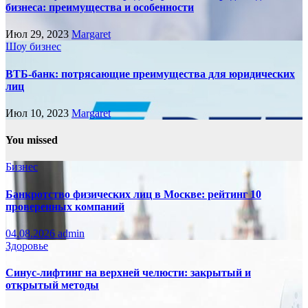
бизнеса: преимущества и особенности
Июл 29, 2023
Margaret
Шоу бизнес
ВТБ-банк: потрясающие преимущества для юридических
лиц
Июл 10, 2023
Margaret
You missed
Бизнес
Банкротство физических лиц в Москве: рейтинг 10
проверенных компаний
04.08.2026
admin
Здоровье
Синус-лифтинг на верхней челюсти: закрытый и
открытый методы