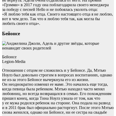
не вернуть. Адель очень отдалилась от него. На премии
«Грэмми» в 2017 году она поблагодарила своего менеджера
за победу с песней Hello и не побоялась уколоть отца:
«Я люблю тебя как отца. Своего настоящего отца я не люблю,
вот в чем дело. Так что я люблю тебя так, как могла бы
любить своего отца».
Бейонсе
Бейонсе
Legion-Media
Отношения с отцом не сложились и у Бейонсе. Да, Мэтью
Ноулз был довольно строгим в вопросах воспитаниях, однако
не из-за этого Бейонсе вычеркнула его из жизни.
Он неоднократно изменял ее маме. Это началось еще тогда,
когда певица была ребенком. Мэтью находил часто менял
любовниц, но всегда возвращался в семью. Его похождениям
пришел конец, когда Тина Ноулз узнала от том, как что
у ее мужа родился ребенок на стороне. Она подала на развод
и в 2011 брак был официально расторгнут. После этого Мэтью
снова женился, однако ни Бейонсе, ни ее сестра на свадьбе