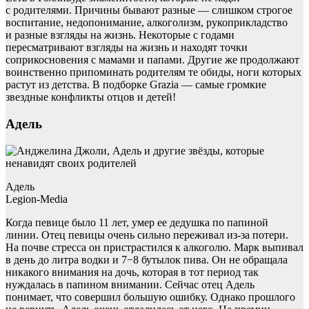
с родителями. Причины бывают разные — слишком строгое
воспитание, недопонимание, алкоголизм, рукоприкладство
и разные взгляды на жизнь. Некоторые с годами
пересматривают взгляды на жизнь и находят точки
соприкосновения с мамами и папами. Другие же продолжают
воинственно припоминать родителям те обиды, ноги которых
растут из детства. В подборке Grazia — самые громкие
звездные конфликты отцов и детей!
Адель
Адель
Legion-Media
Когда певице было 11 лет, умер ее дедушка по папиной
линии. Отец певицы очень сильно переживал из-за потери.
На почве стресса он пристрастился к алкоголю. Марк выпивал
в день до литра водки и 7−8 бутылок пива. Он не обращала
никакого внимания на дочь, которая в тот период так
нуждалась в папином внимании. Сейчас отец Адель
понимает, что совершил большую ошибку. Однако прошлого