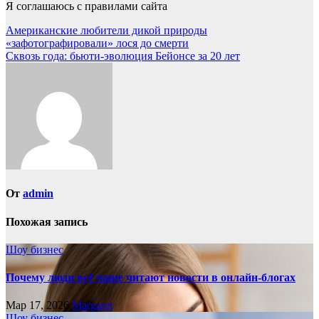
Я соглашаюсь с правилами сайта
Навигация
Американские любители дикой природы
«зафотографировали» лося до смерти
по
Сквозь года: бьюти-эволюция Бейонсе за 20 лет
записям
От
admin
Похожая запись
Шоу бизнес
Почему люди всё чаще читают новости в онлайн-блогах
Мар 17, 2026
Margaret
Шоу бизнес