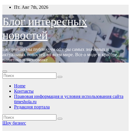
Перейти
Пт. Авг 7th, 2026
к
содержимому
Блог интересных
новостей
Ежедневно мы публикуем обзоры самых значимых и
актуальных новостей во всем мире. Все о моде и красоте,
политике и экономике
Home
Контакты
Правовая информация и условия использования сайта
timeshola.ru
Редакция портала
Шоу бизнес