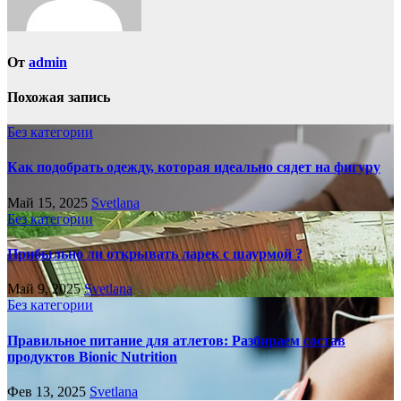
От
admin
Похожая запись
Без категории
Как подобрать одежду, которая идеально сядет на фигуру
Май 15, 2025
Svetlana
Без категории
Прибыльно ли открывать ларек с шаурмой ?
Май 9, 2025
Svetlana
Без категории
Правильное питание для атлетов: Разбираем состав
продуктов Bionic Nutrition
Фев 13, 2025
Svetlana