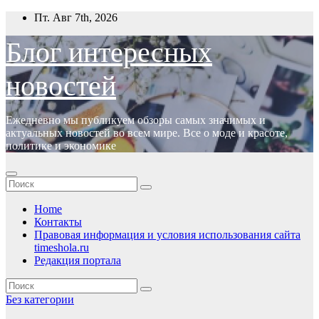
Перейти
Пт. Авг 7th, 2026
к
содержимому
Блог интересных
новостей
Ежедневно мы публикуем обзоры самых значимых и
актуальных новостей во всем мире. Все о моде и красоте,
политике и экономике
Home
Контакты
Правовая информация и условия использования сайта
timeshola.ru
Редакция портала
Без категории