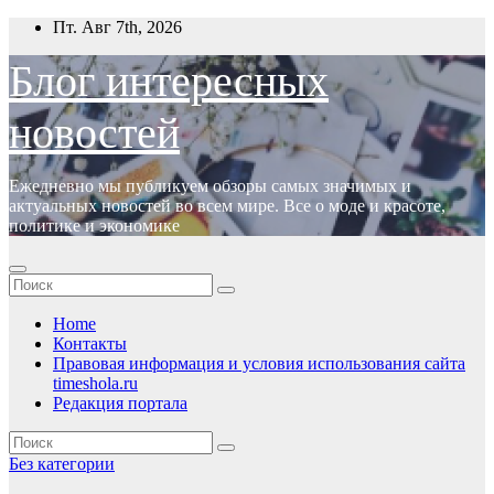
Перейти
Пт. Авг 7th, 2026
к
содержимому
Блог интересных
новостей
Ежедневно мы публикуем обзоры самых значимых и
актуальных новостей во всем мире. Все о моде и красоте,
политике и экономике
Home
Контакты
Правовая информация и условия использования сайта
timeshola.ru
Редакция портала
Без категории