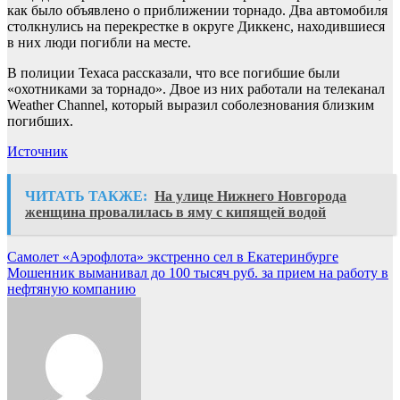
как было объявлено о приближении торнадо. Два автомобиля
столкнулись на перекрестке в округе Диккенс, находившиеся
в них люди погибли на месте.
В полиции Техаса рассказали, что все погибшие были
«охотниками за торнадо». Двое из них работали на телеканал
Weather Channel, который выразил соболезнования близким
погибших.
Источник
ЧИТАТЬ ТАКЖЕ:
На улице Нижнего Новгорода
женщина провалилась в яму с кипящей водой
Навигация
Самолет «Аэрофлота» экстренно сел в Екатеринбурге
Мошенник выманивал до 100 тысяч руб. за прием на работу в
по
нефтяную компанию
записям