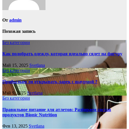
От
admin
Похожая запись
Без категории
Как подобрать одежду, которая идеально сядет на фигуру
Май 15, 2025
Svetlana
Без категории
Прибыльно ли открывать ларек с шаурмой ?
Май 9, 2025
Svetlana
Без категории
Правильное питание для атлетов: Разбираем состав
продуктов Bionic Nutrition
Фев 13, 2025
Svetlana