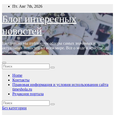
Перейти
Пт. Авг 7th, 2026
к
содержимому
Блог интересных
новостей
Ежедневно мы публикуем обзоры самых значимых и
актуальных новостей во всем мире. Все о моде и красоте,
политике и экономике
Home
Контакты
Правовая информация и условия использования сайта
timeshola.ru
Редакция портала
Без категории