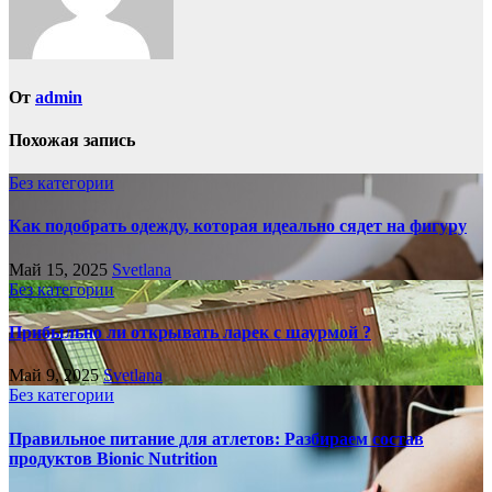
От
admin
Похожая запись
Без категории
Как подобрать одежду, которая идеально сядет на фигуру
Май 15, 2025
Svetlana
Без категории
Прибыльно ли открывать ларек с шаурмой ?
Май 9, 2025
Svetlana
Без категории
Правильное питание для атлетов: Разбираем состав
продуктов Bionic Nutrition