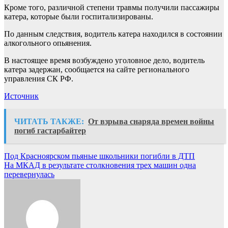
Кроме того, различной степени травмы получили пассажиры
катера, которые были госпитализированы.
По данным следствия, водитель катера находился в состоянии
алкогольного опьянения.
В настоящее время возбуждено уголовное дело, водитель
катера задержан, сообщается на сайте регионального
управления СК РФ.
Источник
ЧИТАТЬ ТАКЖЕ:
От взрыва снаряда времен войны
погиб гастарбайтер
Навигация
Под Красноярском пьяные школьники погибли в ДТП
На МКАД в результате столкновения трех машин одна
по
перевернулась
записям