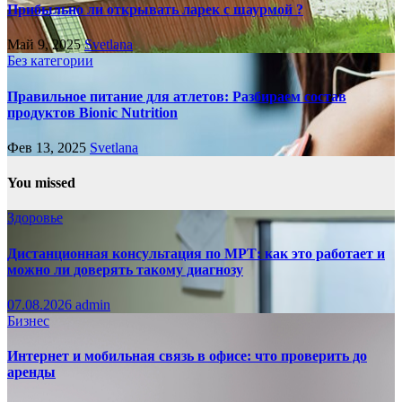
Прибыльно ли открывать ларек с шаурмой ?
Май 9, 2025
Svetlana
Без категории
Правильное питание для атлетов: Разбираем состав
продуктов Bionic Nutrition
Фев 13, 2025
Svetlana
You missed
Здоровье
Дистанционная консультация по МРТ: как это работает и
можно ли доверять такому диагнозу
07.08.2026
admin
Бизнес
Интернет и мобильная связь в офисе: что проверить до
аренды