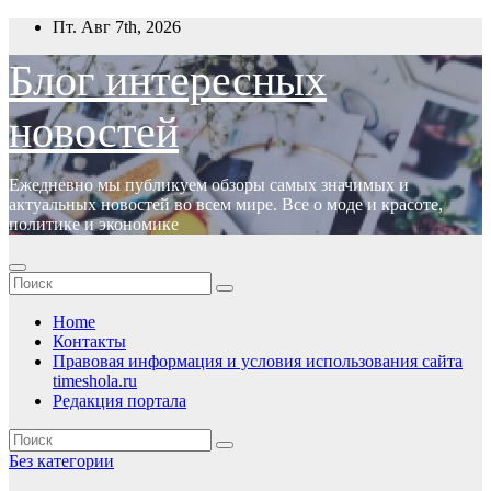
Перейти
Пт. Авг 7th, 2026
к
содержимому
Блог интересных
новостей
Ежедневно мы публикуем обзоры самых значимых и
актуальных новостей во всем мире. Все о моде и красоте,
политике и экономике
Home
Контакты
Правовая информация и условия использования сайта
timeshola.ru
Редакция портала
Без категории