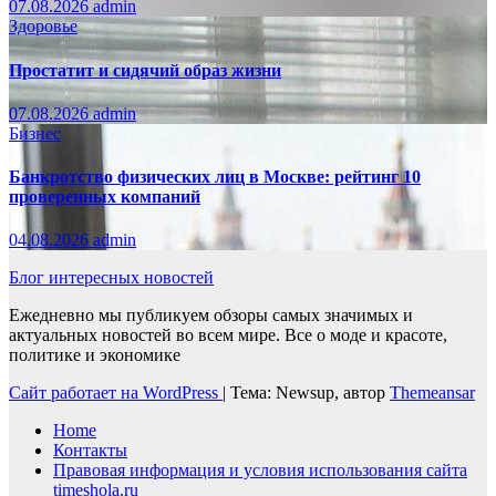
07.08.2026
admin
Здоровье
Простатит и сидячий образ жизни
07.08.2026
admin
Бизнес
Банкротство физических лиц в Москве: рейтинг 10
проверенных компаний
04.08.2026
admin
Блог интересных новостей
Ежедневно мы публикуем обзоры самых значимых и
актуальных новостей во всем мире. Все о моде и красоте,
политике и экономике
Сайт работает на WordPress
|
Тема: Newsup, автор
Themeansar
Home
Контакты
Правовая информация и условия использования сайта
timeshola.ru