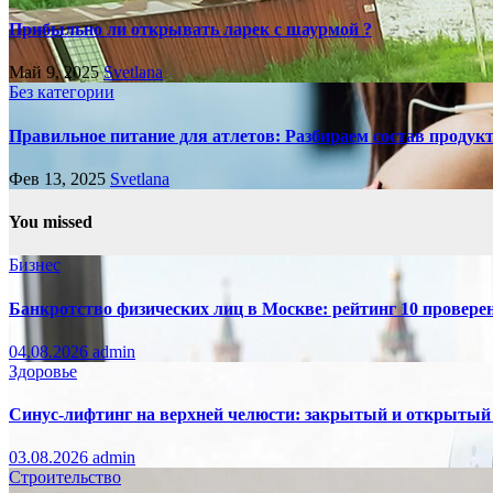
Прибыльно ли открывать ларек с шаурмой ?
Май 9, 2025
Svetlana
Без категории
Правильное питание для атлетов: Разбираем состав продукто
Фев 13, 2025
Svetlana
You missed
Бизнес
Банкротство физических лиц в Москве: рейтинг 10 провер
04.08.2026
admin
Здоровье
Синус-лифтинг на верхней челюсти: закрытый и открытый
03.08.2026
admin
Строительство