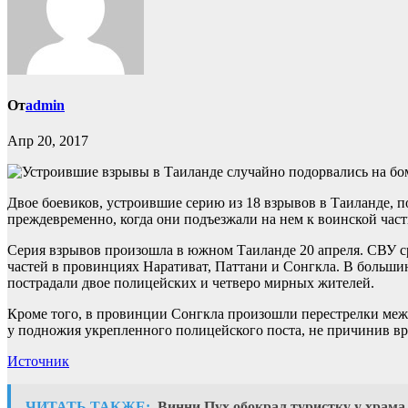
От
admin
Апр 20, 2017
Двое боевиков, устроившие серию из 18 взрывов в Таиланде, 
преждевременно, когда они подъезжали на нем к воинской час
Серия взрывов произошла в южном Таиланде 20 апреля. СВУ с
частей в провинциях Наративат, Паттани и Сонгкла. В больш
пострадали двое полицейских и четверо мирных жителей.
Кроме того, в провинции Сонгкла произошли перестрелки меж
у подножия укрепленного полицейского поста, не причинив вр
Источник
ЧИТАТЬ ТАКЖЕ:
Винни Пух обокрал туристку у храма