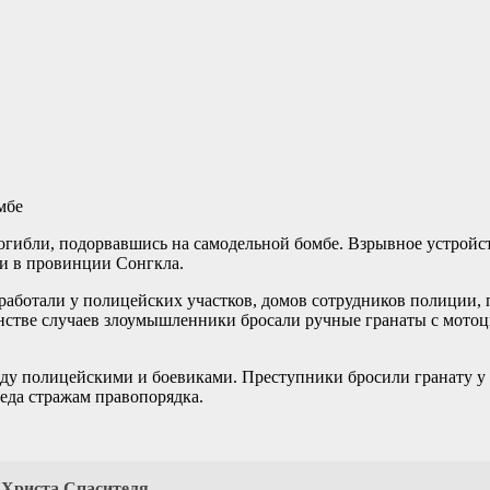
погибли, подорвавшись на самодельной бомбе. Взрывное устройс
ти в провинции Сонгкла.
работали у полицейских участков, домов сотрудников полиции,
инстве случаев злоумышленники бросали ручные гранаты с мото
ду полицейскими и боевиками. Преступники бросили гранату у 
еда стражам правопорядка.
 Христа Спасителя