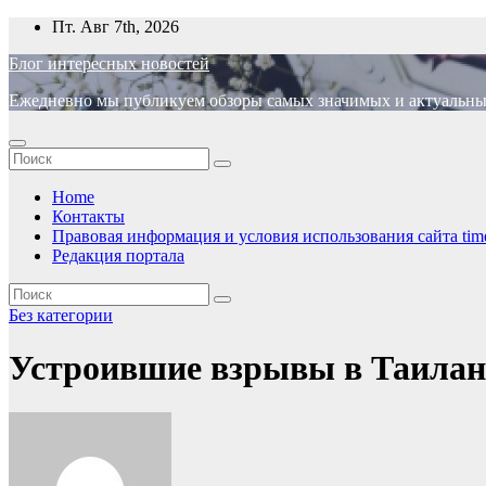
Перейти
Пт. Авг 7th, 2026
к
Блог интересных новостей
содержимому
Ежедневно мы публикуем обзоры самых значимых и актуальных 
Home
Контакты
Правовая информация и условия использования сайта time
Редакция портала
Без категории
Устроившие взрывы в Таиланд