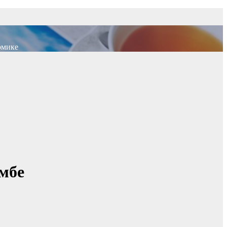
омике
мбе