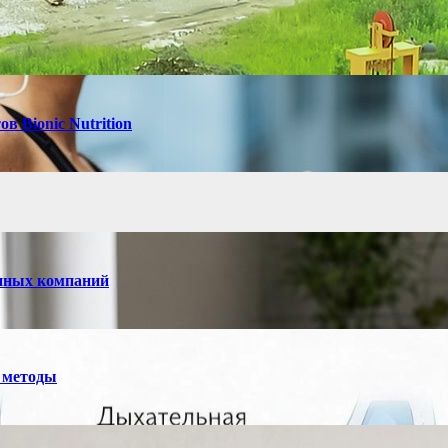
в Bionic Nutrition
енных компаний
 методы