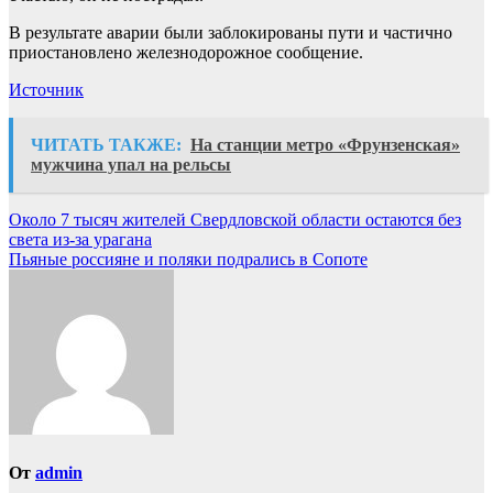
В результате аварии были заблокированы пути и частично
приостановлено железнодорожное сообщение.
Источник
ЧИТАТЬ ТАКЖЕ:
На станции метро «Фрунзенская»
мужчина упал на рельсы
Навигация
Около 7 тысяч жителей Свердловской области остаются без
света из-за урагана
по
Пьяные россияне и поляки подрались в Сопоте
записям
От
admin