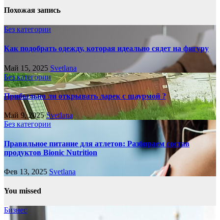
Похожая запись
Без категории
Как подобрать одежду, которая идеально сядет на фигуру
Май 15, 2025
Svetlana
Без категории
Прибыльно ли открывать ларек с шаурмой ?
Май 9, 2025
Svetlana
Без категории
Правильное питание для атлетов: Разбираем состав
продуктов Bionic Nutrition
Фев 13, 2025
Svetlana
You missed
Бизнес