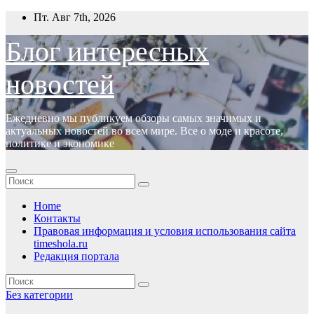
Перейти
Пт. Авг 7th, 2026
к
содержимому
Блог интересных
новостей
Ежедневно мы публикуем обзоры самых значимых и
актуальных новостей во всем мире. Все о моде и красоте,
политике и экономике
Home
Контакты
Правовая информация и условия использования сайта
timeshola.ru
Редакция портала
Без категории