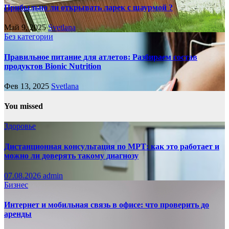
Прибыльно ли открывать ларек с шаурмой ?
Май 9, 2025
Svetlana
Без категории
Правильное питание для атлетов: Разбираем состав
продуктов Bionic Nutrition
Фев 13, 2025
Svetlana
You missed
Здоровье
Дистанционная консультация по МРТ: как это работает и
можно ли доверять такому диагнозу
07.08.2026
admin
Бизнес
Интернет и мобильная связь в офисе: что проверить до
аренды