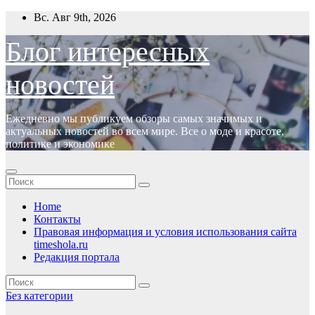
Перейти
Вс. Авг 9th, 2026
к
содержимому
Блог интересных
новостей
Ежедневно мы публикуем обзоры самых значимых и
актуальных новостей во всем мире. Все о моде и красоте,
политике и экономике
Home
Контакты
Правовая информация и условия использования сайта
timeshola.ru
Редакция портала
Без категории