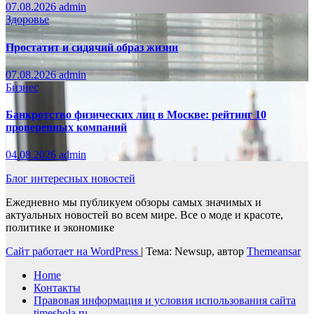
07.08.2026
admin
Здоровье
Простатит и сидячий образ жизни
07.08.2026
admin
Бизнес
Банкротство физических лиц в Москве: рейтинг 10
проверенных компаний
04.08.2026
admin
Блог интересных новостей
Ежедневно мы публикуем обзоры самых значимых и
актуальных новостей во всем мире. Все о моде и красоте,
политике и экономике
Сайт работает на WordPress
|
Тема: Newsup, автор
Themeansar
Home
Контакты
Правовая информация и условия использования сайта
timeshola.ru