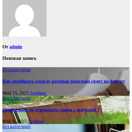
От
admin
Похожая запись
Без категории
Как подобрать одежду, которая идеально сядет на фигуру
Май 15, 2025
Svetlana
Без категории
Прибыльно ли открывать ларек с шаурмой ?
Май 9, 2025
Svetlana
Без категории