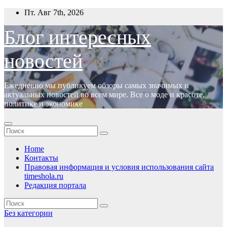
Перейти
Пт. Авг 7th, 2026
к
содержимому
Блог интересных
новостей
Ежедневно мы публикуем обзоры самых значимых и
актуальных новостей во всем мире. Все о моде и красоте,
политике и экономике
Home
Контакты
Правовая информация и условия использования сайта
timeshola.ru
Редакция портала
Без категории