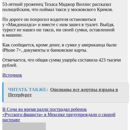
53-летний уроженец Техаса Маджор Виллис рассказал
полицейским, что поймал такси у московского Кремля.
По дороге он попросил водителя остановиться
у «Макдоналдса» и вместе с ним зашел в туалет. Выйдя,
турист не нашел ни такси, ни своей сумки, оставленной
в машине.
Как сообщается, кроме денег, в сумке у американца были
iPhone 7+, документы и банковские карты.
Отмечается, что общая сумма ущерба составила 423 тысячи
рублей.
Источник
ЧИТАТЬ ТАКЖЕ:
Опознаны все жертвы взрыва в
Петербурге
Навигация
В Сочи во время ралли пострадал ребенок
«Русского фашиста» в Мексике предупреждали о скорой
по
расправе
записям