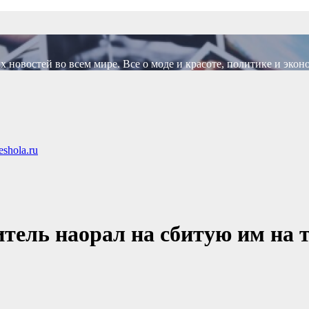
новостей во всем мире. Все о моде и красоте, политике и экон
shola.ru
итель наорал на сбитую им на