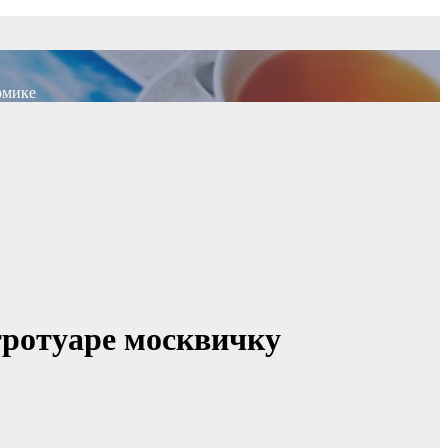
омике
 тротуаре москвичку