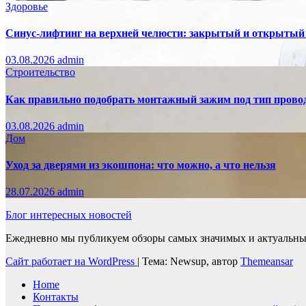
Здоровье
Синус-лифтинг на верхней челюсти: закрытый и открытый
03.08.2026
admin
Строительство
Как правильно подобрать монтажный зажим под тип провод
03.08.2026
admin
Дом
Уход за дверями из экошпона: что можно, а что нельзя
28.07.2026
admin
Блог интересных новостей
Ежедневно мы публикуем обзоры самых значимых и актуальных 
Сайт работает на WordPress
|
Тема: Newsup, автор
Themeansar
Home
Контакты