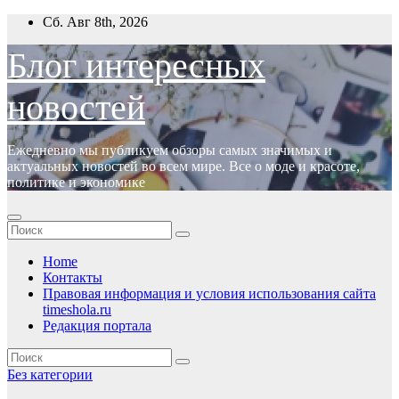
Перейти
Сб. Авг 8th, 2026
к
содержимому
Блог интересных
новостей
Ежедневно мы публикуем обзоры самых значимых и
актуальных новостей во всем мире. Все о моде и красоте,
политике и экономике
Home
Контакты
Правовая информация и условия использования сайта
timeshola.ru
Редакция портала
Без категории