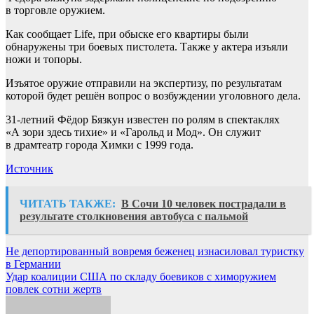
в торговле оружием.
Как сообщает Life, при обыске его квартиры были
обнаружены три боевых пистолета. Также у актера изъяли
ножи и топоры.
Изъятое оружие отправили на экспертизу, по результатам
которой будет решён вопрос о возбуждении уголовного дела.
31-летний Фёдор Бязкун известен по ролям в спектаклях
«А зори здесь тихие» и «Гарольд и Мод». Он служит
в драмтеатр города Химки с 1999 года.
Источник
ЧИТАТЬ ТАКЖЕ:
В Сочи 10 человек пострадали в
результате столкновения автобуса с пальмой
Навигация
Не депортированный вовремя беженец изнасиловал туристку
в Германии
по
Удар коалиции США по складу боевиков с химоружием
записям
повлек сотни жертв