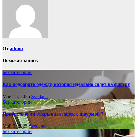
От
admin
Похожая запись
Без категории
Как подобрать одежду, которая идеально сядет на фигуру
Май 15, 2025
Svetlana
Без категории
Прибыльно ли открывать ларек с шаурмой ?
Май 9, 2025
Svetlana
Без категории