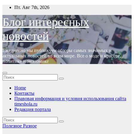
Перейти
Пт. Авг 7th, 2026
к
содержимому
Блог интересных
новостей
Ежедневно мы публикуем обзоры самых значимых и
актуальных новостей во всем мире. Все о моде и красоте,
политике и экономике
Home
Контакты
Правовая информация и условия использования сайта
timeshola.ru
Редакция портала
Полезное
Разное