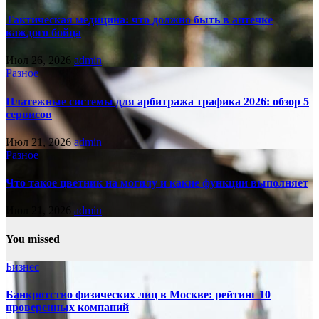
Тактическая медицина: что должно быть в аптечке
каждого бойца
Июл 26, 2026
admin
Разное
Платежные системы для арбитража трафика 2026: обзор 5
сервисов
Июл 21, 2026
admin
Разное
Что такое цветник на могилу и какие функции выполняет
Июл 21, 2026
admin
You missed
Бизнес
Банкротство физических лиц в Москве: рейтинг 10
проверенных компаний