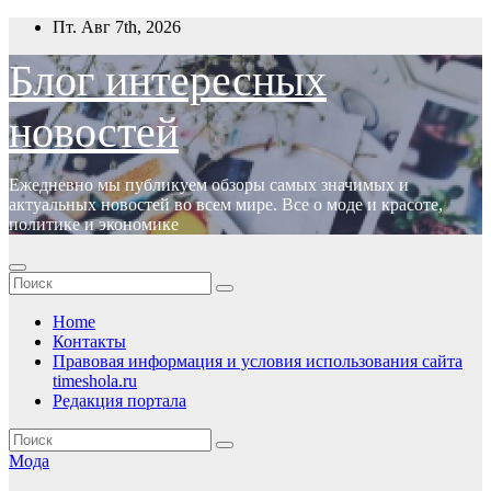
Перейти
Пт. Авг 7th, 2026
к
содержимому
Блог интересных
новостей
Ежедневно мы публикуем обзоры самых значимых и
актуальных новостей во всем мире. Все о моде и красоте,
политике и экономике
Home
Контакты
Правовая информация и условия использования сайта
timeshola.ru
Редакция портала
Мода