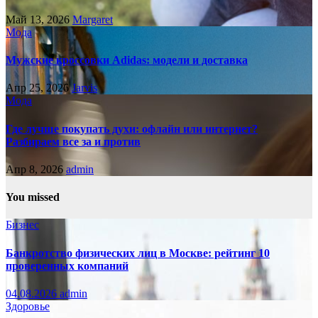
Май 13, 2026
Margaret
Мода
Мужские кроссовки Adidas: модели и доставка
Апр 25, 2026
Jarvis
Мода
Где лучше покупать духи: офлайн или интернет?
Разбираем все за и против
Апр 8, 2026
admin
You missed
Бизнес
Банкротство физических лиц в Москве: рейтинг 10
проверенных компаний
04.08.2026
admin
Здоровье