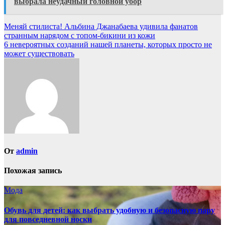
выбрала неудачный головной убор
Навигация
Меняй стилиста! Альбина Джанабаева удивила фанатов
странным нарядом с топом-бикини из кожи
по
6 невероятных созданий нашей планеты, которых просто не
записям
может существовать
От
admin
Похожая запись
Мода
Обувь для детей: как выбрать удобную и безопасную пару
для повседневной носки