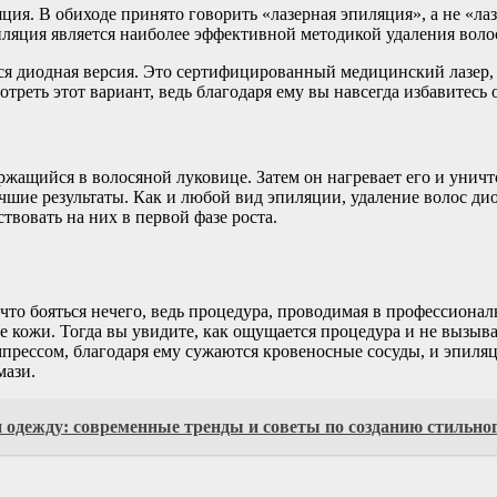
яция. В обиходе принято говорить «лазерная эпиляция», а не «л
пиляция является наиболее эффективной методикой удаления воло
ся диодная версия. Это сертифицированный медицинский лазер, 
треть этот вариант, ведь благодаря ему вы навсегда избавитесь о
ржащийся в волосяной луковице. Затем он нагревает его и уничт
учшие результаты. Как и любой вид эпиляции, удаление волос д
твовать на них в первой фазе роста.
 что бояться нечего, ведь процедура, проводимая в профессиона
е кожи. Тогда вы увидите, как ощущается процедура и не вызыв
рессом, благодаря ему сужаются кровеносные сосуды, и эпиляц
мази.
 одежду: современные тренды и советы по созданию стильног