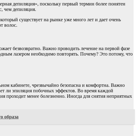
азерная депиляция», поскольку первый термин более понятен
с, чем депиляция.
который существует на рынке уже много лет и дает очень
т волос.
ожает безвозвратно. Важно проводить лечение на первой фазе
иодным лазером необходимо повторять. Почему? Это потому, что
льном кабинете, чрезвычайно безопасна и комфортна. Важно
ает ли эпиляция побочных эффектов. Во время каждой
ия проходит менее болезненно. Иногда для снятия неприятных
о образа