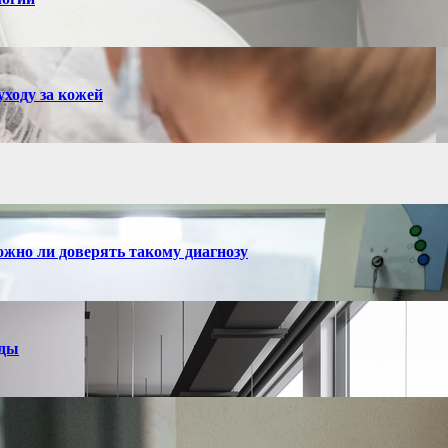
ходу за кожей
ожно ли доверять такому диагнозу
нды