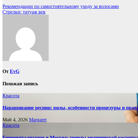
Навигация
Рекомендации по самостоятельному уходу за волосами
Стрелки: татуаж век
по
записям
От
EvG
Похожая запись
Красота
Наращивание ресниц: виды, особенности процедуры и прав
Май 4, 2026
Margaret
Красота
Биоревитализация в Москве: тренды медицинской космето