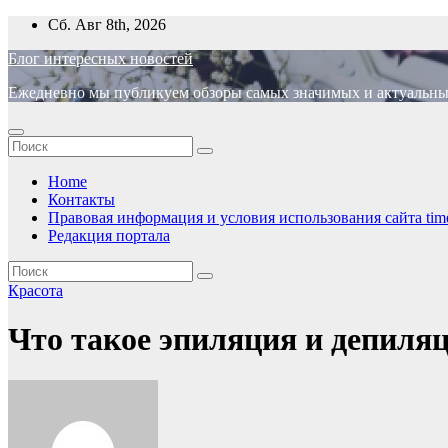
Перейти
Сб. Авг 8th, 2026
к
Блог интересных новостей
содержимому
Ежедневно мы публикуем обзоры самых значимых и актуальных 
Home
Контакты
Правовая информация и условия использования сайта time
Редакция портала
Красота
Что такое эпиляция и депиля