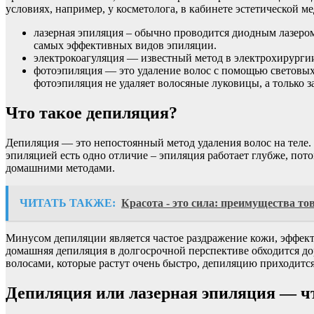
условиях, например, у косметолога, в кабинете эстетической 
лазерная эпиляция – обычно проводится диодным лазером
самых эффективных видов эпиляции.
электрокоагуляция — известный метод в электрохирургии
фотоэпиляция — это удаление волос с помощью световых 
фотоэпиляция не удаляет волосяные луковицы, а только з
Что такое депиляция?
Депиляция — это непостоянный метод удаления волос на теле.
эпиляцией есть одно отличие – эпиляция работает глубже, пот
домашними методами.
ЧИТАТЬ ТАКЖЕ:
Красота - это сила: преимущества то
Минусом депиляции является частое раздражение кожи, эффект
домашняя депиляция в долгосрочной перспективе обходится дор
волосами, которые растут очень быстро, депиляцию приходится
Депиляция или лазерная эпиляция — ч