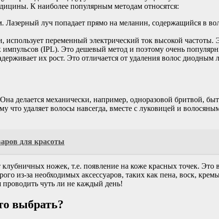
медицины. К наиболее популярным методам относятся:
. Лазерный луч попадает прямо на меланин, содержащийся в воло
, использует переменный электрический ток высокой частоты. Э
импульсов (IPL). Это дешевый метод и поэтому очень популярн
адерживает их рост. Это отличается от удаления волос диодным л
 Она делается механически, например, одноразовой бритвой, б
ому что удаляет волосы навсегда, вместе с луковицей и волосян
варов для красоты
 клубничных ножек, т.е. появление на коже красных точек. Это
ого из-за необходимых аксессуаров, таких как пена, воск, кре
 проводить чуть ли не каждый день!
то выбрать?