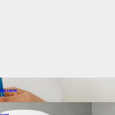
ила ухода
логии