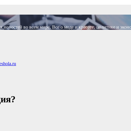
новостей во всем мире. Все о моде и красоте, политике и экон
shola.ru
ция?