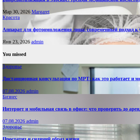
Мар 30, 2026
Margaret
Красота
Аппарат для фотоомоложения лица: современный подход к у
Янв 23, 2026
admin
You missed
Здоровье
Дистанционная консультация по МРТ: как это работает и м
07.08.2026
admin
Бизнес
Интернет и мобильная связь в офисе: что проверить до аре
07.08.2026
admin
Здоровье
Простатит и сидячий образ жизни