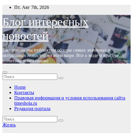
Перейти
Пт. Авг 7th, 2026
к
содержимому
Блог интересных
новостей
Ежедневно мы публикуем обзоры самых значимых и
актуальных новостей во всем мире. Все о моде и красоте,
политике и экономике
Home
Контакты
Правовая информация и условия использования сайта
timeshola.ru
Редакция портала
Жизнь