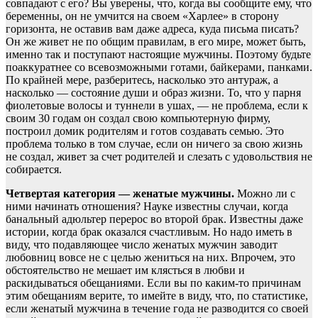
совпадают с его? Вы уверены, что, когда вы сообщите ему, что
беременны, он не умчится на своем «Харлее» в сторону
горизонта, не оставив вам даже адреса, куда письма писать?
Он же живет не по общим правилам, в его мире, может быть,
именно так и поступают настоящие мужчины. Поэтому будьте
поаккуратнее со всевозможными готами, байкерами, панками.
По крайней мере, разберитесь, насколько это антураж, а
насколько — состояние души и образ жизни. То, что у парня
фиолетовые волосы и туннели в ушах, — не проблема, если к
своим 30 годам он создал свою компьютерную фирму,
построил домик родителям и готов создавать семью. Это
проблема только в том случае, если он ничего за свою жизнь
не создал, живет за счет родителей и слезать с удовольствия не
собирается.
Четвертая категория — женатые мужчины.
Можно ли с
ними начинать отношения? Науке известны случаи, когда
банальный адюльтер перерос во второй брак. Известны даже
истории, когда брак оказался счастливым. Но надо иметь в
виду, что подавляющее число женатых мужчин заводит
любовниц вовсе не с целью жениться на них. Впрочем, это
обстоятельство не мешает им клясться в любви и
раскидываться обещаниями. Если вы по каким-то причинам
этим обещаниям верите, то имейте в виду, что, по статистике,
если женатый мужчина в течение года не разводится со своей