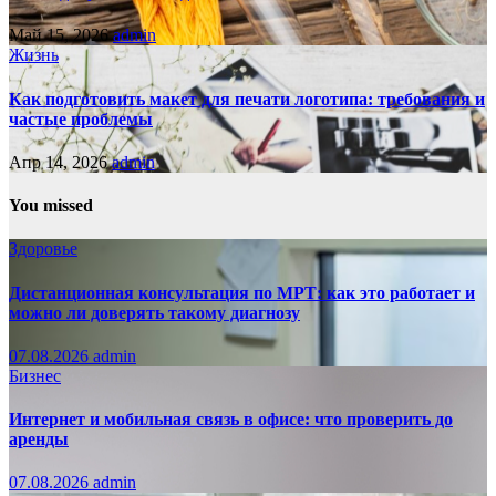
Май 15, 2026
admin
Жизнь
Как подготовить макет для печати логотипа: требования и
частые проблемы
Апр 14, 2026
admin
You missed
Здоровье
Дистанционная консультация по МРТ: как это работает и
можно ли доверять такому диагнозу
07.08.2026
admin
Бизнес
Интернет и мобильная связь в офисе: что проверить до
аренды
07.08.2026
admin