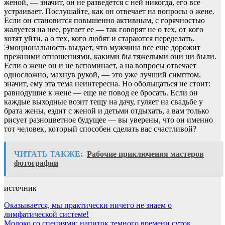
женой, — значит, он не разведется с ней никогда, его все
устраивает. Послушайте, как он отвечает на вопросы о жене.
Если он становится повышенно активным, с горячностью
жалуется на нее, ругает ее — так говорят не о тех, от кого
хотят уйти, а о тех, кого любят и стараются переделать.
Эмоциональность выдает, что мужчина все еще дорожит
прежними отношениями, какими бы тяжелыми они ни были.
Если о жене он и не вспоминает, а на вопросы отвечает
односложно, махнув рукой, — это уже лучший симптом,
значит, ему эта тема неинтересна. Но обольщаться не стоит:
равнодушие к жене — еще не повод ее бросать. Если он
каждые выходные возит тещу на дачу, гуляет на свадьбе у
брата жены, ездит с женой и детьми отдыхать, а вам только
рисует разноцветное будущее — вы уверены, что он именно
тот человек, который способен сделать вас счастливой?
ЧИТАТЬ ТАКЖЕ:
Рабочие приключения мастеров
фотографии
источник
Навигация
Оказывается, мы практически ничего не знаем о
лимфатической системе!
по
Молоко со специями: напиток темного времени суток