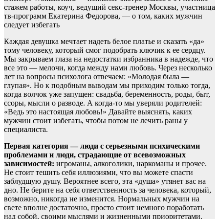
стажем работы, коуч, ведущий секс-тренер Москвы, участница
тв-программ Екатерина Федорова, — о том, каких мужчин
следует избегать
Каждая девушка мечтает надеть белое платье и сказать «да»
тому человеку, который смог подобрать ключик к ее сердцу.
Мы закрываем глаза на недостатки избранника в надежде, что
все это — мелочи, когда между нами любовь. Через несколько
лет на вопросы психолога отвечаем: «Молодая была —
глупая». Но к подобным выводам мы приходим только тогда,
когда волчок уже запущен: свадьба, беременность, роды, быт,
ссоры, мысли о разводе. А когда-то мы уверяли родителей:
«Ведь это настоящая любовь!» Давайте выяснять, каких
мужчин стоит избегать, чтобы потом не лечить раны у
специалиста.
Первая категория — люди с серьезными психическими
проблемами и люди, страдающие от всевозможных
зависимостей:
игроманы, алкоголики, наркоманы и прочее.
Не стоит тешить себя иллюзиями, что вы можете спасти
заблудшую душу. Вероятнее всего, эта «душа» утянет вас на
дно. Не берите на себя ответственность за человека, который,
возможно, никогда не изменится. Нормальных мужчин на
свете вполне достаточно, просто стоит немного поработать
над собой, своими мыслями и жизненными приоритетами.