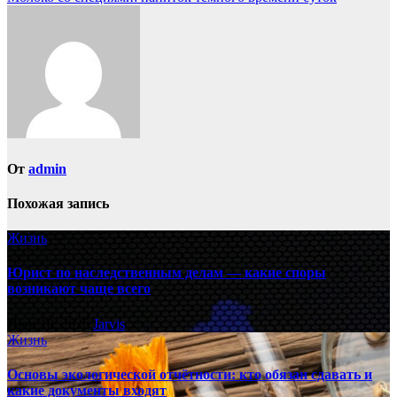
записям
От
admin
Похожая запись
Жизнь
Юрист по наследственным делам — какие споры
возникают чаще всего
Июн 18, 2026
Jarvis
Жизнь
Основы экологической отчётности: кто обязан сдавать и
какие документы входят