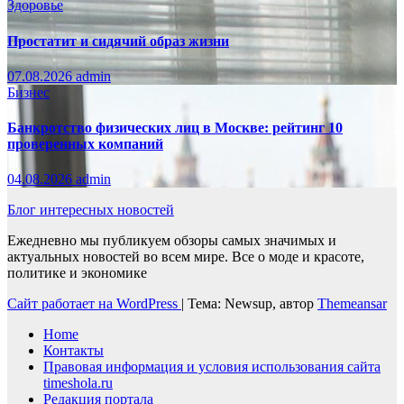
Здоровье
Простатит и сидячий образ жизни
07.08.2026
admin
Бизнес
Банкротство физических лиц в Москве: рейтинг 10
проверенных компаний
04.08.2026
admin
Блог интересных новостей
Ежедневно мы публикуем обзоры самых значимых и
актуальных новостей во всем мире. Все о моде и красоте,
политике и экономике
Сайт работает на WordPress
|
Тема: Newsup, автор
Themeansar
Home
Контакты
Правовая информация и условия использования сайта
timeshola.ru
Редакция портала