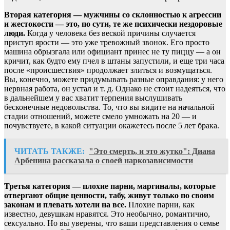
Вторая категория — мужчины со склонностью к агрессии
и жестокости — это, по сути, те же психически нездоровые
люди.
Когда у человека без веской причины случается
приступ ярости — это уже тревожный звонок. Его просто
машина обрызгала или официант принес не ту пиццу — а он
кричит, как будто ему пчел в штаны запустили, и еще три часа
после «происшествия» продолжает злиться и возмущаться.
Вы, конечно, можете придумывать разные оправдания: у него
нервная работа, он устал и т. д. Однако не стоит надеяться, что
в дальнейшем у вас хватит терпения выслушивать
бесконечные недовольства. То, что вы видите на начальной
стадии отношений, можете смело умножать на 20 — и
почувствуете, в какой ситуации окажетесь после 5 лет брака.
ЧИТАТЬ ТАКЖЕ:
"Это смерть, и это жутко": Диана
Арбенина рассказала о своей наркозависимости
Третья категория — плохие парни, маргиналы, которые
отвергают общие ценности, табу, живут только по своим
законам и плевать хотели на все.
Плохие парни, как
известно, девушкам нравятся. Это необычно, романтично,
сексуально. Но вы уверены, что ваши представления о семье