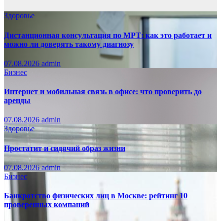
Здоровье
Дистанционная консультация по МРТ: как это работает и
можно ли доверять такому диагнозу
07.08.2026
admin
Бизнес
Интернет и мобильная связь в офисе: что проверить до
аренды
07.08.2026
admin
Здоровье
Простатит и сидячий образ жизни
07.08.2026
admin
Бизнес
Банкротство физических лиц в Москве: рейтинг 10
проверенных компаний