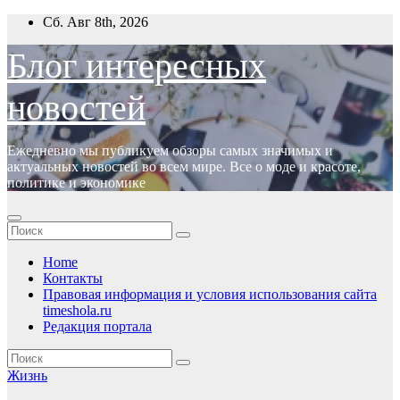
Перейти
Сб. Авг 8th, 2026
к
содержимому
Блог интересных
новостей
Ежедневно мы публикуем обзоры самых значимых и
актуальных новостей во всем мире. Все о моде и красоте,
политике и экономике
Home
Контакты
Правовая информация и условия использования сайта
timeshola.ru
Редакция портала
Жизнь