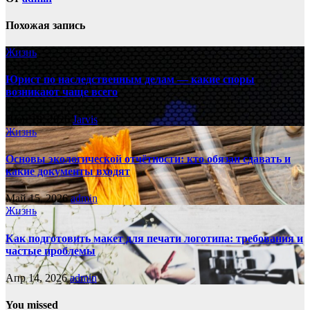
Похожая запись
Жизнь
Юрист по наследственным делам — какие споры
возникают чаще всего
Июн 18, 2026
Jarvis
Жизнь
Основы экологической отчётности: кто обязан сдавать и
какие документы входят
Май 15, 2026
admin
Жизнь
Как подготовить макет для печати логотипа: требования и
частые проблемы
Апр 14, 2026
admin
You missed