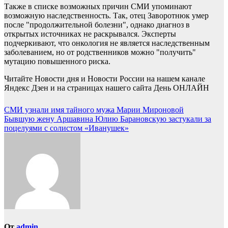
Также в списке возможных причин СМИ упоминают
возможную наследственность. Так, отец Заворотнюк умер
после "продолжительной болезни", однако диагноз в
открытых источниках не раскрывался. Эксперты
подчеркивают, что онкология не является наследственным
заболеванием, но от родственников можно "получить"
мутацию повышенного риска.
Читайте Новости дня и Новости России на нашем канале
Яндекс Дзен и на страницах нашего сайта День ОНЛАЙН
Навигация
СМИ узнали имя тайного мужа Марии Мироновой
Бывшую жену Аршавина Юлию Барановскую застукали за
по
поцелуями с солистом «Иванушек»
записям
От
admin