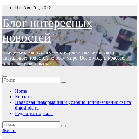
Перейти
Пт. Авг 7th, 2026
к
содержимому
Блог интересных
новостей
Ежедневно мы публикуем обзоры самых значимых и
актуальных новостей во всем мире. Все о моде и красоте,
политике и экономике
Home
Контакты
Правовая информация и условия использования сайта
timeshola.ru
Редакция портала
Жизнь