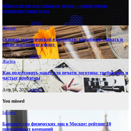
Юрист по наследственным делам — какие споры
возникают чаще всего
Июн 18, 2026
Jarvis
Жизнь
Основы экологической отчётности: кто обязан сдавать и
какие документы входят
Май 15, 2026
admin
Жизнь
Как подготовить макет для печати логотипа: требования и
частые проблемы
Апр 14, 2026
admin
You missed
Бизнес
Банкротство физических лиц в Москве: рейтинг 10
проверенных компаний