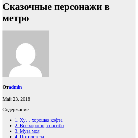
Сказочные персонажи в
метро
От
admin
Май 23, 2018
Содержание
1.
Ху… хорошая кофта
2.
Все хорошо, спасибо
3.
Муза моя
4.
Потолстела…