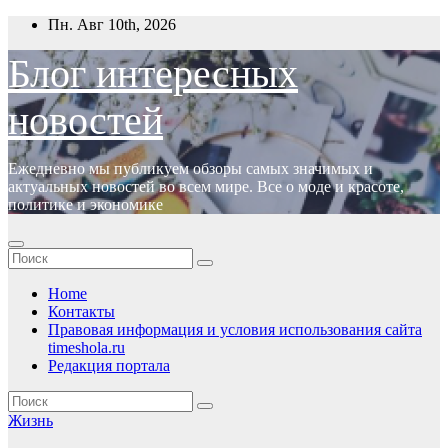
Перейти
Пн. Авг 10th, 2026
к
содержимому
Блог интересных
новостей
Ежедневно мы публикуем обзоры самых значимых и
актуальных новостей во всем мире. Все о моде и красоте,
политике и экономике
Home
Контакты
Правовая информация и условия использования сайта
timeshola.ru
Редакция портала
Жизнь