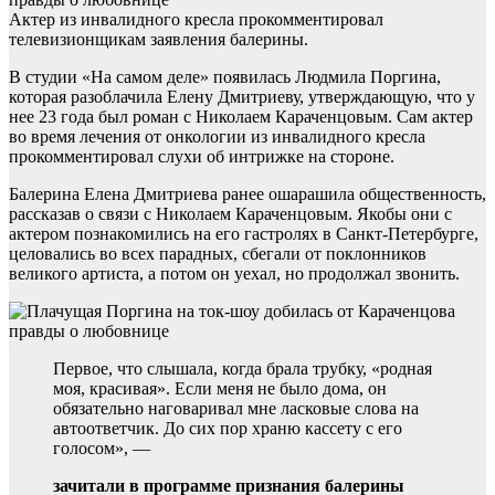
Актер из инвалидного кресла прокомментировал
телевизионщикам заявления балерины.
В студии «На самом деле» появилась Людмила Поргина,
которая разоблачила Елену Дмитриеву, утверждающую, что у
нее 23 года был роман с Николаем Караченцовым. Сам актер
во время лечения от онкологии из инвалидного кресла
прокомментировал слухи об интрижке на стороне.
Балерина Елена Дмитриева ранее ошарашила общественность,
рассказав о связи с Николаем Караченцовым. Якобы они с
актером познакомились на его гастролях в Санкт-Петербурге,
целовались во всех парадных, сбегали от поклонников
великого артиста, а потом он уехал, но продолжал звонить.
Первое, что слышала, когда брала трубку, «родная
моя, красивая». Если меня не было дома, он
обязательно наговаривал мне ласковые слова на
автоответчик. До сих пор храню кассету с его
голосом», —
зачитали в программе признания балерины