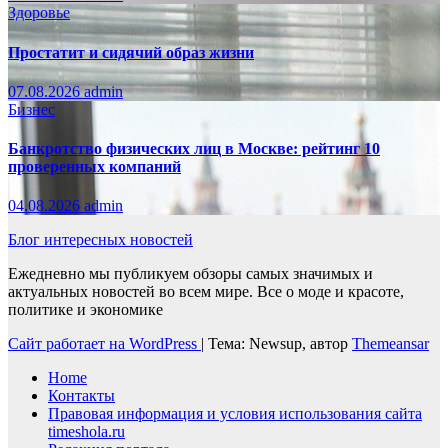
Здоровье
Простатит и сидячий образ жизни
07.08.2026
admin
Бизнес
Банкротство физических лиц в Москве: рейтинг 10
проверенных компаний
04.08.2026
admin
Блог интересных новостей
Ежедневно мы публикуем обзоры самых значимых и
актуальных новостей во всем мире. Все о моде и красоте,
политике и экономике
Сайт работает на WordPress
|
Тема: Newsup, автор
Themeansar
Home
Контакты
Правовая информация и условия использования сайта
timeshola.ru