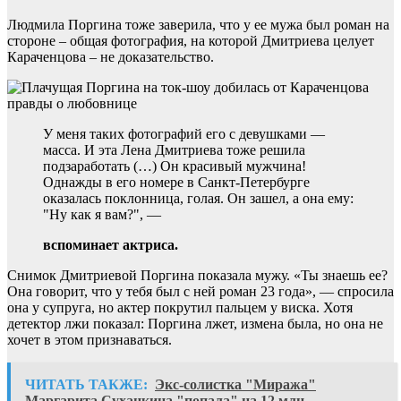
Людмила Поргина тоже заверила, что у ее мужа был роман на
стороне – общая фотография, на которой Дмитриева целует
Караченцова – не доказательство.
У меня таких фотографий его с девушками —
масса. И эта Лена Дмитриева тоже решила
подзаработать (…) Он красивый мужчина!
Однажды в его номере в Санкт-Петербурге
оказалась поклонница, голая. Он зашел, а она ему:
"Ну как я вам?", —
вспоминает актриса.
Снимок Дмитриевой Поргина показала мужу. «Ты знаешь ее?
Она говорит, что у тебя был с ней роман 23 года», — спросила
она у супруга, но актер покрутил пальцем у виска. Хотя
детектор лжи показал: Поргина лжет, измена была, но она не
хочет в этом признаваться.
ЧИТАТЬ ТАКЖЕ:
Экс-солистка "Миража"
Маргарита Суханкина "попала" на 12 млн