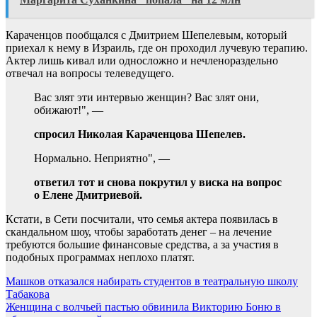
Караченцов пообщался с Дмитрием Шепелевым, который
приехал к нему в Израиль, где он проходил лучевую терапию.
Актер лишь кивал или односложно и нечленораздельно
отвечал на вопросы телеведущего.
Вас злят эти интервью женщин? Вас злят они,
обижают!", —
спросил Николая Караченцова Шепелев.
Нормально. Неприятно", —
ответил тот и снова покрутил у виска на вопрос
о Елене Дмитриевой.
Кстати, в Сети посчитали, что семья актера появилась в
скандальном шоу, чтобы заработать денег – на лечение
требуются большие финансовые средства, а за участия в
подобных программах неплохо платят.
Навигация
Машков отказался набирать студентов в театральную школу
Табакова
по
Женщина с волчьей пастью обвинила Викторию Боню в