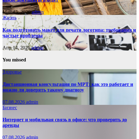
Май 15, 2026
admin
Жизнь
Как подготовить макет для печати логотипа: требования и
частые проблемы
Апр 14, 2026
admin
You missed
Здоровье
Дистанционная консультация по МРТ: как это работает и
можно ли доверять такому диагнозу
07.08.2026
admin
Бизнес
Интернет и мобильная связь в офисе: что проверить до
аренды
07.08.2026
admin