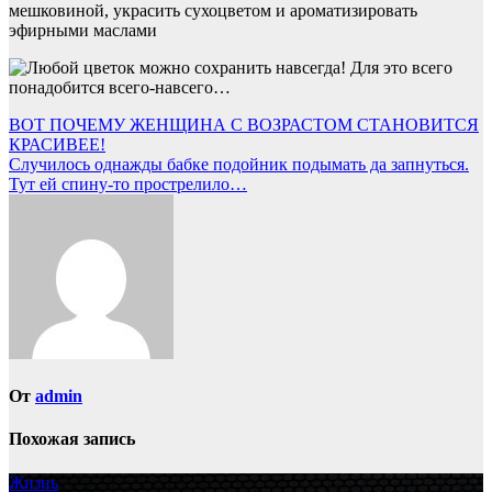
мешковиной, украсить сухоцветом и ароматизировать
эфирными маслами
Навигация
ВОТ ПОЧЕМУ ЖЕНЩИНА С ВОЗРАСТОМ СТАНОВИТСЯ
КРАСИВЕЕ!
по
Случилось однажды бабке подойник подымать да запнуться.
записям
Тут ей спину-то прострелило…
От
admin
Похожая запись
Жизнь