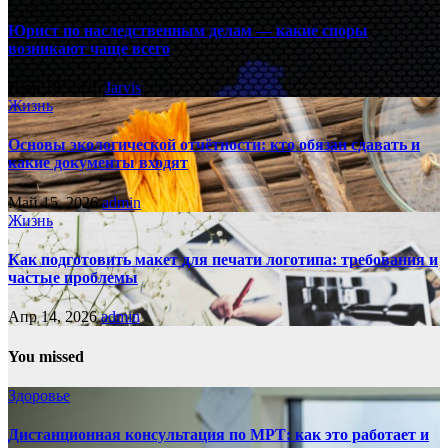
Юрист по наследственным делам — какие споры
возникают чаще всего
Июн 18, 2026
Jarvis
Жизнь
Основы экологической отчётности: кто обязан сдавать и
какие документы входят
Май 15, 2026
admin
Жизнь
Как подготовить макет для печати логотипа: требования и
частые проблемы
Апр 14, 2026
admin
You missed
Здоровье
Дистанционная консультация по МРТ: как это работает и