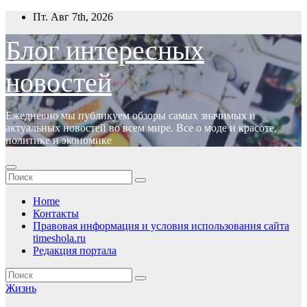
Перейти
Пт. Авг 7th, 2026
к
содержимому
Блог интересных
новостей
Ежедневно мы публикуем обзоры самых значимых и
актуальных новостей во всем мире. Все о моде и красоте,
политике и экономике
Home
Контакты
Правовая информация и условия использования сайта
timeshola.ru
Редакция портала
Жизнь