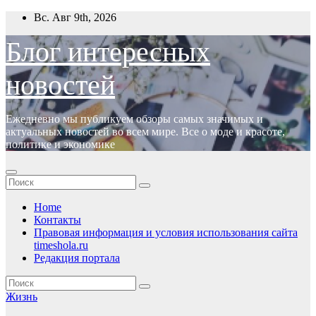
Перейти
Вс. Авг 9th, 2026
к
содержимому
Блог интересных
новостей
Ежедневно мы публикуем обзоры самых значимых и
актуальных новостей во всем мире. Все о моде и красоте,
политике и экономике
Home
Контакты
Правовая информация и условия использования сайта
timeshola.ru
Редакция портала
Жизнь