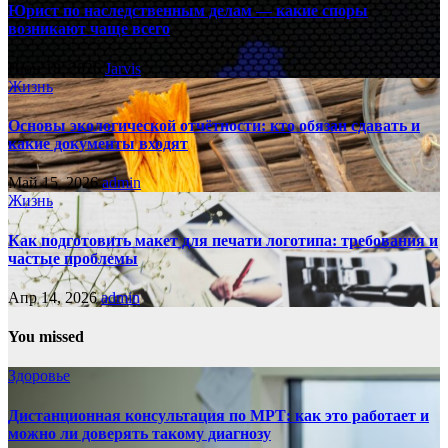
Юрист по наследственным делам — какие споры
возникают чаще всего
Июн 18, 2026
Jarvis
Жизнь
Основы экологической отчётности: кто обязан сдавать и
какие документы входят
Май 15, 2026
admin
Жизнь
Как подготовить макет для печати логотипа: требования и
частые проблемы
Апр 14, 2026
admin
You missed
Здоровье
Дистанционная консультация по МРТ: как это работает и
можно ли доверять такому диагнозу