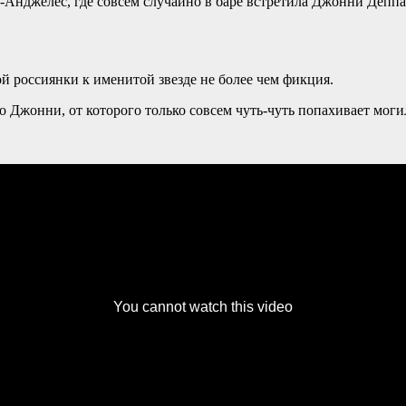
Анджелес, где совсем случайно в баре встретила Джонни Деппа и
й россиянки к именитой звезде не более чем фикция.
о Джонни, от которого только совсем чуть-чуть попахивает моги