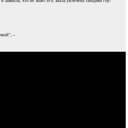
 заявила, что не знает его. Была увлечена танцами гоу-
лкой", –