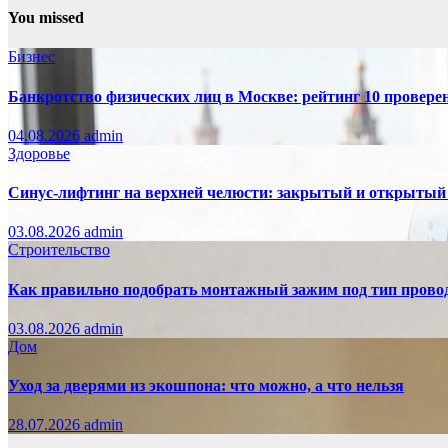
You missed
Бизнес
Банкротство физических лиц в Москве: рейтинг 10 провер
04.08.2026
admin
Здоровье
Синус-лифтинг на верхней челюсти: закрытый и открытый
03.08.2026
admin
Строительство
Как правильно подобрать монтажный зажим под тип провод
03.08.2026
admin
Дом
Уход за дверями из экошпона: что можно, а что нельзя
28.07.2026
admin