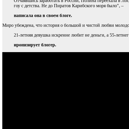
Отчаявшись заработать в России, Полина переехала в Лос-
гоу с детства. Не до Пиратов Карибского моря было", –
написала она в своем блоге.
Миро убеждена, что история о большой и чистой любви молодо
21-летняя девушка искренне любит не деньги, а 55-летнег
иронизирует блогер.