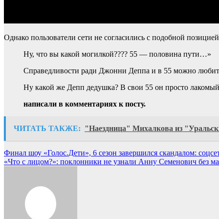
Однако пользователи сети не согласились с подобной позицией
Ну, что вы какой могилкой???? 55 — половина пути…»
Справедливости ради Джонни Деппа и в 55 можно любить
Ну какой же Депп дедушка? В свои 55 он просто лакомы
написали в комментариях к посту.
ЧИТАТЬ ТАКЖЕ:
"Наездница" Михалкова из "Уральск
Навигация
Финал шоу «Голос.Дети», 6 сезон завершился скандалом: соцсе
«Что с лицом?»: поклонники не узнали Анну Семенович без м
по
записям