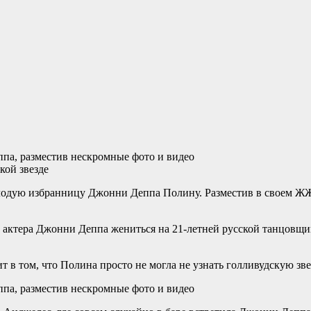
кой звезде
лодую избранницу Джонни Деппа Полину. Разместив в своем ЖЖ 
 актера Джонни Деппа жениться на 21-летней русской танцовщиц
т в том, что Полина просто не могла не узнать голливудскую зв