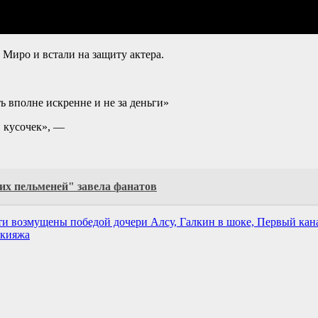
 Миро и встали на защиту актера.
 вполне искренне и не за деньги»
й кусочек», —
их пельменей" завела фанатов
ти возмущены победой дочери Алсу, Галкин в шоке, Первый кана
акияжа