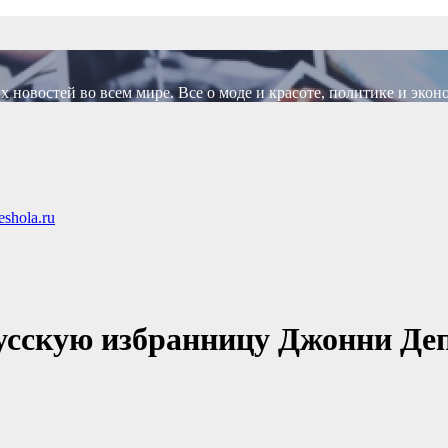
новостей во всем мире. Все о моде и красоте, политике и экон
shola.ru
усскую избранницу Джонни Деп