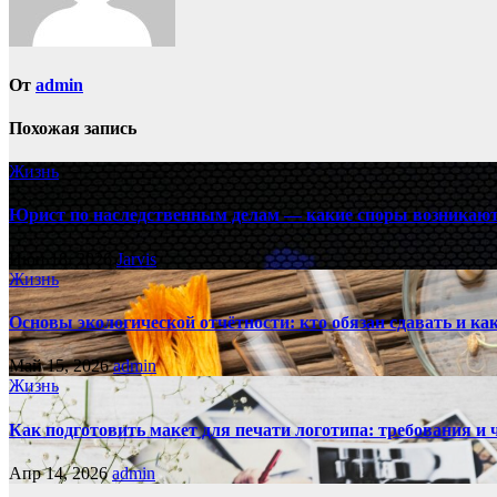
От
admin
Похожая запись
Жизнь
Юрист по наследственным делам — какие споры возникают
Июн 18, 2026
Jarvis
Жизнь
Основы экологической отчётности: кто обязан сдавать и ка
Май 15, 2026
admin
Жизнь
Как подготовить макет для печати логотипа: требования и
Апр 14, 2026
admin