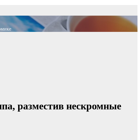
омике
па, разместив нескромные