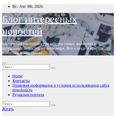
Перейти
Вс. Авг 9th, 2026
к
содержимому
Блог интересных
новостей
Ежедневно мы публикуем обзоры самых значимых и
актуальных новостей во всем мире. Все о моде и красоте,
политике и экономике
Home
Контакты
Правовая информация и условия использования сайта
timeshola.ru
Редакция портала
Жизнь