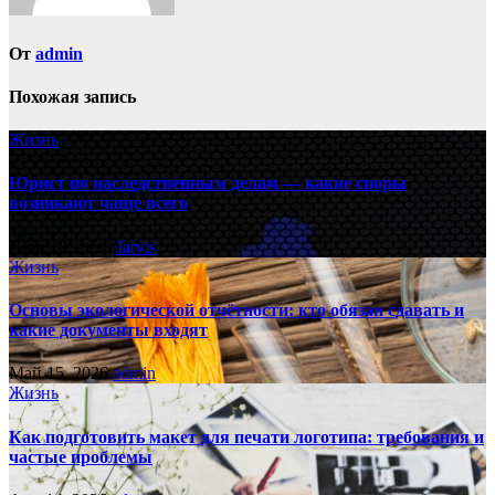
От
admin
Похожая запись
Жизнь
Юрист по наследственным делам — какие споры
возникают чаще всего
Июн 18, 2026
Jarvis
Жизнь
Основы экологической отчётности: кто обязан сдавать и
какие документы входят
Май 15, 2026
admin
Жизнь
Как подготовить макет для печати логотипа: требования и
частые проблемы