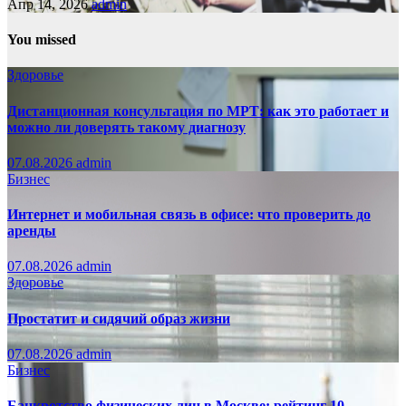
Апр 14, 2026
admin
You missed
Здоровье
Дистанционная консультация по МРТ: как это работает и
можно ли доверять такому диагнозу
07.08.2026
admin
Бизнес
Интернет и мобильная связь в офисе: что проверить до
аренды
07.08.2026
admin
Здоровье
Простатит и сидячий образ жизни
07.08.2026
admin
Бизнес
Банкротство физических лиц в Москве: рейтинг 10