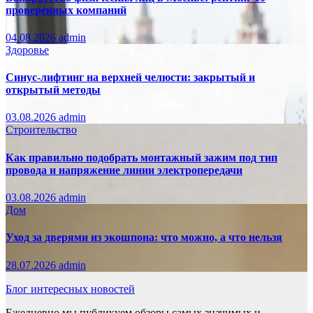
проверенных компаний
04.08.2026
admin
Здоровье
Синус-лифтинг на верхней челюсти: закрытый и
открытый методы
03.08.2026
admin
Строительство
Как правильно подобрать монтажный зажим под тип
провода и напряжение линии электропередачи
03.08.2026
admin
Дом
Уход за дверями из экошпона: что можно, а что нельзя
28.07.2026
admin
Блог интересных новостей
Ежедневно мы публикуем обзоры самых значимых и