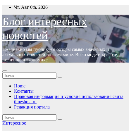
Перейти
Чт. Авг 6th, 2026
к
содержимому
Блог интересных
новостей
Ежедневно мы публикуем обзоры самых значимых и
актуальных новостей во всем мире. Все о моде и красоте,
политике и экономике
Home
Контакты
Правовая информация и условия использования сайта
timeshola.ru
Редакция портала
Интересное