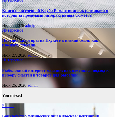
Интересное
Книги по вселенной Клуба Романтики: как развивается
история за пределами интерактивных сюжетов
Июл 6, 2026
admin
Интересное
Покупка квартиры на Пхукете в низкий сезон: как
избежать плесени
Июн 27, 2026
admin
Интересное
Рыболовный интернет магазин: как изменился подход к
выбору снастей и товаров для рыбалки
Июн 26, 2026
admin
You missed
Бизнес
Банкротство физических лиц в Москве: рейтинг 10