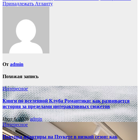
по
Принадлежать Атланту
записям
От
admin
Похожая запись
Интересное
Книги по вселенной Клуба Романтики: как развивается
история за пределами интерактивных сюжетов
Июл 6, 2026
admin
Интересное
Покупка квартиры на Пхукете в низкий сезон: как