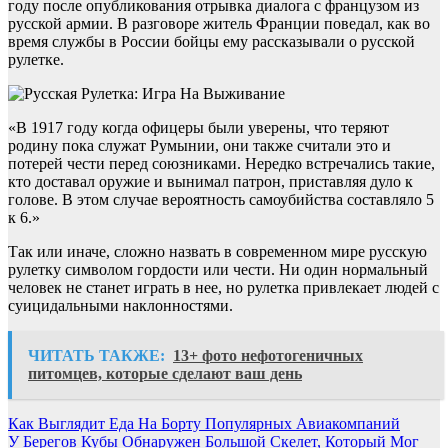
году после опубликования отрывка диалога с французом из
русской армии. В разговоре житель Франции поведал, как во
время службы в России бойцы ему рассказывали о русской
рулетке.
«В 1917 году когда офицеры были уверены, что теряют
родину пока служат Румынии, они также считали это и
потерей чести перед союзниками. Нередко встречались такие,
кто доставал оружие и вынимал патрон, приставляя дуло к
голове. В этом случае вероятность самоубийства составляло 5
к 6.»
Так или иначе, сложно назвать в современном мире русскую
рулетку символом гордости или чести. Ни один нормальный
человек не станет играть в нее, но рулетка привлекает людей с
суицидальными наклонностями.
ЧИТАТЬ ТАКЖЕ:
13+ фото нефотогеничных
питомцев, которые сделают ваш день
Навигация
Как Выглядит Еда На Борту Популярных Авиакомпаний
У Берегов Кубы Обнаружен Большой Скелет, Который Мог