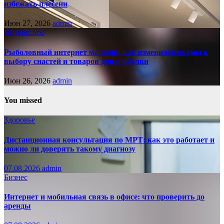
избежать плесени
Июн 27, 2026
admin
Интересное
Рыболовный интернет магазин: как изменился подход к
выбору снастей и товаров для рыбалки
Июн 26, 2026
admin
You missed
Здоровье
Дистанционная консультация по МРТ: как это работает и
можно ли доверять такому диагнозу
07.08.2026
admin
Бизнес
Интернет и мобильная связь в офисе: что проверить до
аренды