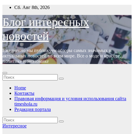
Перейти
Сб. Авг 8th, 2026
к
содержимому
Блог интересных
новостей
Ежедневно мы публикуем обзоры самых значимых и
актуальных новостей во всем мире. Все о моде и красоте,
политике и экономике
Home
Контакты
Правовая информация и условия использования сайта
timeshola.ru
Редакция портала
Интересное