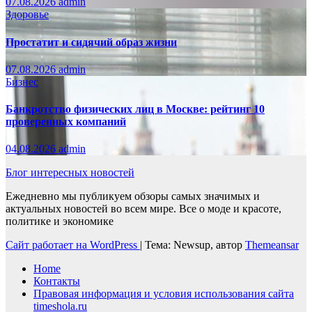
07.08.2026
admin
Здоровье
Простатит и сидячий образ жизни
07.08.2026
admin
Бизнес
Банкротство физических лиц в Москве: рейтинг 10
проверенных компаний
04.08.2026
admin
Блог интересных новостей
Ежедневно мы публикуем обзоры самых значимых и
актуальных новостей во всем мире. Все о моде и красоте,
политике и экономике
Сайт работает на WordPress
|
Тема: Newsup, автор
Themeansar
Home
Контакты
Правовая информация и условия использования сайта
timeshola.ru