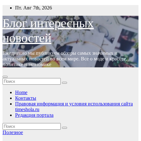
Перейти
Пт. Авг 7th, 2026
к
содержимому
Блог интересных
новостей
Ежедневно мы публикуем обзоры самых значимых и
актуальных новостей во всем мире. Все о моде и красоте,
политике и экономике
Home
Контакты
Правовая информация и условия использования сайта
timeshola.ru
Редакция портала
Полезное