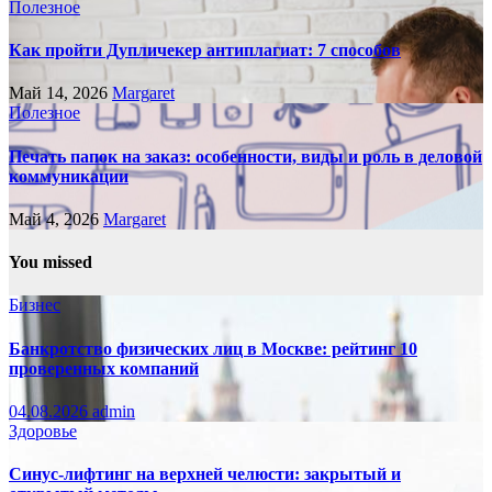
Полезное
Как пройти Дупличекер антиплагиат: 7 способов
Май 14, 2026
Margaret
Полезное
Печать папок на заказ: особенности, виды и роль в деловой
коммуникации
Май 4, 2026
Margaret
You missed
Бизнес
Банкротство физических лиц в Москве: рейтинг 10
проверенных компаний
04.08.2026
admin
Здоровье
Синус-лифтинг на верхней челюсти: закрытый и