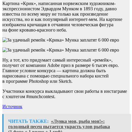
Картина «Крик», написанная норвежским художником-
экспрессионистом Эдвардом Мунком в 1893 году, давно
известна по всему миру не только как произведение
искусства, но и как популярный интернет-мем. На картине
изображена кричащая в отчаянии человеческая фигура
на фоне кроваво-красного неба.
Ну, а тот, кто придумает самый интересный «ремейк»,
получит от компании Adobe приз в размере 6 тысяч евро.
Главное условие конкурса — картина должна быть
нарисована с помощью специального набора кистей
в программе Photoshop или Sketch.
Участники конкурса выкладывают свои работы в инстаграме
с хэштегом #munchcontest.
Источник
ЧИТАТЬ ТАКЖЕ:
«Лунка моя, рыба моя!»:
голодный песец пытается украсть улов рыбака
(1 фото + 1 видео + 1 гиф)