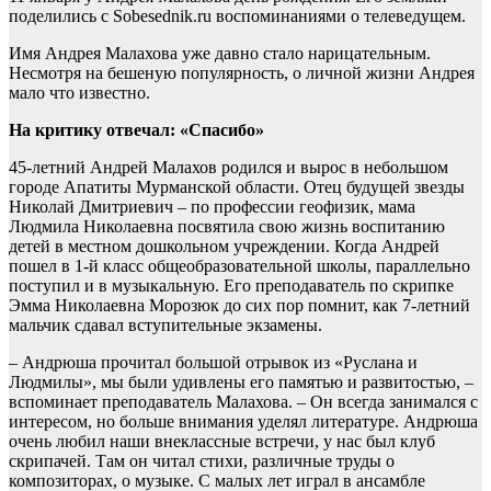
поделились с Sobesednik.ru воспоминаниями о телеведущем.
Имя Андрея Малахова уже давно стало нарицательным.
Несмотря на бешеную популярность, о личной жизни Андрея
мало что известно.
На критику отвечал: «Спасибо»
45-летний Андрей Малахов родился и вырос в небольшом
городе Апатиты Мурманской области. Отец будущей звезды
Николай Дмитриевич – по профессии геофизик, мама
Людмила Николаевна посвятила свою жизнь воспитанию
детей в местном дошкольном учреждении. Когда Андрей
пошел в 1-й класс общеобразовательной школы, параллельно
поступил и в музыкальную. Его преподаватель по скрипке
Эмма Николаевна Морозюк до сих пор помнит, как 7-летний
мальчик сдавал вступительные экзамены.
– Андрюша прочитал большой отрывок из «Руслана и
Людмилы», мы были удивлены его памятью и развитостью, –
вспоминает преподаватель Малахова. – Он всегда занимался с
интересом, но больше внимания уделял литературе. Андрюша
очень любил наши внеклассные встречи, у нас был клуб
скрипачей. Там он читал стихи, различные труды о
композиторах, о музыке. С малых лет играл в ансамбле