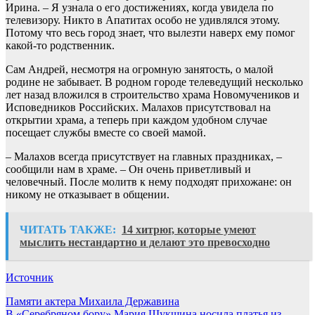
Ирина. – Я узнала о его достижениях, когда увидела по
телевизору. Никто в Апатитах особо не удивлялся этому.
Потому что весь город знает, что вылезти наверх ему помог
какой-то родственник.
Сам Андрей, несмотря на огромную занятость, о малой
родине не забывает. В родном городе телеведущий несколько
лет назад вложился в строительство храма Новомучеников и
Исповедников Российских. Малахов присутствовал на
открытии храма, а теперь при каждом удобном случае
посещает службы вместе со своей мамой.
– Малахов всегда присутствует на главных праздниках, –
сообщили нам в храме. – Он очень приветливый и
человечный. После молитв к нему подходят прихожане: он
никому не отказывает в общении.
ЧИТАТЬ ТАКЖЕ:
14 хитрюг, которые умеют
мыслить нестандартно и делают это превосходно
Источник
Навигация
Памяти актера Михаила Державина
В «Серебряном бору» Мария Шукшина носила платья из