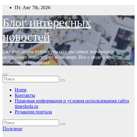
Перейти
Пт. Авг 7th, 2026
к
содержимому
Блог интересных
новостей
Ежедневно мы публикуем обзоры самых значимых и
актуальных новостей во всем мире. Все о моде и красоте,
политике и экономике
Home
Контакты
Правовая информация и условия использования сайта
timeshola.ru
Редакция портала
Полезное