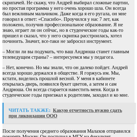
скрипачей. Не скажу, что Андрей выбирал сложные партии,
но простая программа у него очень хорошо шла. Он всегда
был вежливым мальчиком. Даже когда я его ругала, он мне
говорил в ответ: «Спасибо». Проучился у нас 7 лет, как
положено, получив профессиональное образование. Я не
знаю, играет ли он сейчас, но в студенческие годы как-то
пришел и сказал, что у него скрипка расстроилась, хотел
починить. Значит, все-таки не забросил инструмент.
– Могли ли вы подумать, что ваш Андрюша станет главным
телеведущим страны? – интересуемся мы у педагога.
– Нет, конечно. Но мы знали, что он далеко пойдет. Андрей
всегда хорошо держался в обществе. Я горжусь им. Мы,
кстати, виделись прошлой весной. У меня в кабинете
открылась дверь, появился букет цветов, а затем и сам
Андрюша. Он всегда старается навестить меня. Когда в
студенческие годы приезжал к родителям, заходил и ко мне.
ЧИТАТЬ ТАКЖЕ:
Какую отчетность нужно сдать
при ликвидации ООО
После получения среднего образования Малахов отправился
покорять Москву. Он поступил в МГУ на факультет