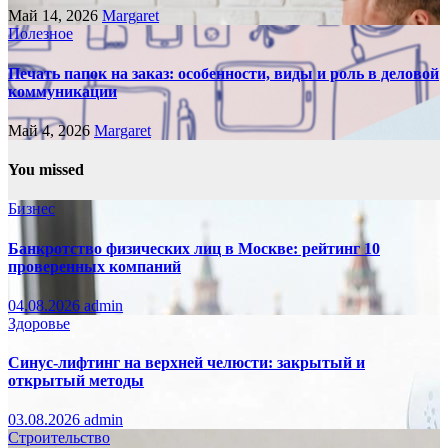
Май 14, 2026
Margaret
Полезное
Печать папок на заказ: особенности, виды и роль в деловой
коммуникации
Май 4, 2026
Margaret
You missed
Бизнес
Банкротство физических лиц в Москве: рейтинг 10
проверенных компаний
04.08.2026
admin
Здоровье
Синус-лифтинг на верхней челюсти: закрытый и
открытый методы
03.08.2026
admin
Строительство