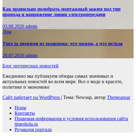
Как правильно подобрать монтажный зажим под тип
провода и напряжение линии электропередачи
03.08.2026
admin
Дом
Уход за дверями из экошпона: что можно, а что нельзя
28.07.2026
admin
Блог интересных новостей
Ежедневно мы публикуем обзоры самых значимых и
актуальных новостей во всем мире. Все о моде и красоте,
политике и экономике
Сайт работает на WordPress
|
Тема: Newsup, автор
Themeansar
Home
Контакты
Правовая информация и условия использования сайта
timeshola.ru
Редакция портала