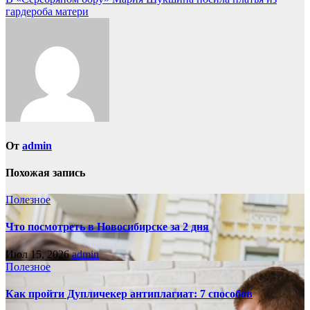
по
гардероба матери
записям
От
admin
Похожая запись
Полезное
Что посмотреть в Новосибирске за 2 дня
Июл 15, 2026
admin
Полезное
Как пройти Дупличекер антиплагиат: 7 способов