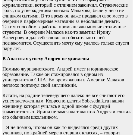
журналистики, который с отличием закончил. Студенческие
годы, по утверждениям близких Малахова, были у него не
слишком сытыми. В то время он даже продавал свое место в
очереди в парфюмерные магазины за небольшие деньги.
Таким способом заработка промышляли многие столичные
студенты. В очереди Малахов как-то заметил Ирину
Аллегрову и дал себе слово: он обязательно с ней
познакомится. Осуществить мечту ему удалось только спустя
пару лет.
В Апатитах успеху Андрея не удивлены
Помимо журналистского, Андрей имеет и юридическое
образование. Также он стажировался в одном из
университетов США. Во время жизни в Америке Малахов
неплохо подтянул свой английский.
Кстати, на родине телеведущего далеко не все считают его
успех заслуженным. Корреспонденты Sobesednik.ru нашли
женщину, которая училась в одной школе с будущей
знаменитостью. Ирина не замечала талантов Андрея и считала
его обычным школьником.
– Я не помню, чтобы он как-то выделялся среди других
учеников, по крайней мере в старших классах, – говорит